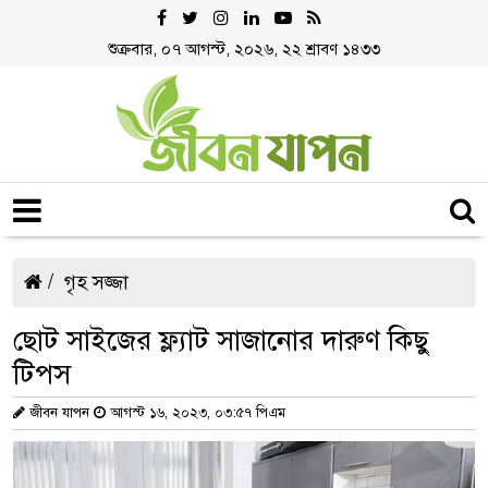
শুক্রবার, ০৭ আগস্ট, ২০২৬, ২২ শ্রাবণ ১৪৩৩
গৃহ সজ্জা
ছোট সাইজের ফ্ল্যাট সাজানোর দারুণ কিছু
টিপস
জীবন যাপন
আগস্ট ১৬, ২০২৩, ০৩:৫৭ পিএম