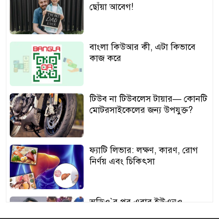
ছোঁয়া আবেগ!
বাংলা কিউআর কী, এটা কিভাবে
কাজ করে
টিউব না টিউবলেস টায়ার— কোনটি
মোটরসাইকেলের জন্য উপযুক্ত?
ফ্যাটি লিভার: লক্ষণ, কারণ, রোগ
নির্ণয় এবং চিকিৎসা
অডিও‍‍`র পর এবার ইউএনও
শামীমার থাপ্পড়ের ভিডিও ভাইরাল