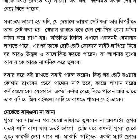
থাকে ঘরও দেখতে বড় লাগে। এর জন্য পছন্দমত একটি দেয়াল
বেছে নিতে পারেন।
সবচেয়ে ভালো হয় যদি, যে দেয়ালে আয়না সেট করা তার বিপরীতে
তাক সেট করা হয়। খেয়াল রাখতে হবে যেন শো-পিস গুলো ফাঁকা
ফাঁকা করে রাখা হয়। অতিরিক্ত জিনিস এখানে একদমই বেমানান
লাগতে পারে। এরপর তাকে ছোট ছোট ফোকাস লাইট লাগিয়ে নিয়ে
ঘর আরও উজ্জ্বল ও আলোকিত করতে পারেন। যা আপনার সুখের
আবাস কে আরও নান্দনিক করে তুলবে।
বসার ঘরে বই রাখতে সবাই পছন্দ করেন। কিন্তু ঘর ছোট হওয়ায়
কোথায় রাখবেন ভেবে পাচ্ছেন না? তবে, কাজে লাগান ঘরের
কর্নারগুলোকে। যেকোনো একটা কর্নার বেছে নিতে পারেন আর তাতে
তাক বসিয়ে প্রিয় বইগুলো সাজিয়ে রাখতে পারেন সেই তাকে।
মেঝেতে সামঞ্জস্য না আনা
পুরো ঘর সাজানর পর মেঝে সাজাতে ভুলবেন না অবশ্যই। ফ্লোর
যতটা খালি রাখা যায় ততই ভালো। ছোট ঘরে কখনই পুরো মেঝে
জুড়ে কার্পেট দেয়া যাবে না। মাঝারি সাইজের একটা ম্যাট ফ্লোরে