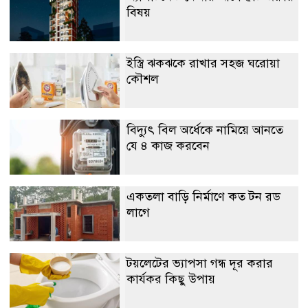
বিষয়
ইস্ত্রি ঝকঝকে রাখার সহজ ঘরোয়া
কৌশল
বিদ্যুৎ বিল অর্ধেকে নামিয়ে আনতে
যে ৪ কাজ করবেন
একতলা বাড়ি নির্মাণে কত টন রড
লাগে
টয়লেটের ভ্যাপসা গন্ধ দূর করার
কার্যকর কিছু উপায়