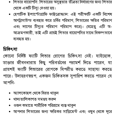
লিভার বায়োপসি: লিভারের অসুস্থতার তীব্রতা নির্ধারণের জন্য লিভার
থেকে একটি টিস্যু নেওয়া হয়।
হেপাটিক ইলাস্টোগ্রাফি ফাইব্রোস্ক্যান: এই পরীক্ষাটি একটি বিশেষ
আল্ট্রাসাউন্ড ব্যবহার করে চর্বির পরিমাণ, লিভারের ক্ষতির পরিমাণ
এবং দাগের টিস্যুর পরিমাণ পরিমাপ করে)। যেহেতু এটি অ-
আক্রমণকারী, তাই এটি প্রায়ই লিভার বায়োপসির সাথে বিকল্পভাবে
ব্যবহৃত হয়।
চিকিৎসা
কোনো নির্দিষ্ট ফ্যাটি লিভার রোগের চিকিৎসা নেই। যাইহোক,
ডাক্তার জীবনধারায় কিছু পরিবর্তনের পরামর্শ দিতে পারেন, যা
প্রায়শই ফ্যাটি লিভারের রোগকে বিপরীত করতে সাহায্য করতে
পারে। উদাহরণস্বরূপ, একজন চিকিত্সক সুপারিশ করতে পারেন যে
আপনি-
অ্যালকোহল থেকে বিরত থাকুন
খাদ্যতালিকাগত সমন্বয় করুন
ওজন কমাতে শারীরিক পরিশ্রমে ব্যস্ত থাকুন
আপনার লিভারের জন্য ক্ষতিকর সাপ্লিমেন্ট এবং ওষুধ থেকে দূরে