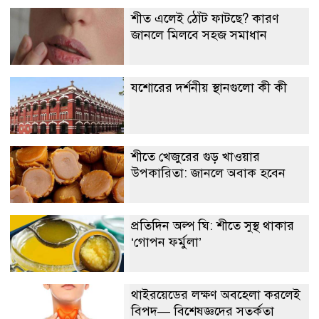
শীত এলেই ঠোঁট ফাটছে? কারণ
জানলে মিলবে সহজ সমাধান
যশোরের দর্শনীয় স্থানগুলো কী কী
শীতে খেজুরের গুড় খাওয়ার
উপকারিতা: জানলে অবাক হবেন
প্রতিদিন অল্প ঘি: শীতে সুস্থ থাকার
‘গোপন ফর্মুলা’
থাইরয়েডের লক্ষণ অবহেলা করলেই
বিপদ— বিশেষজ্ঞদের সতর্কতা