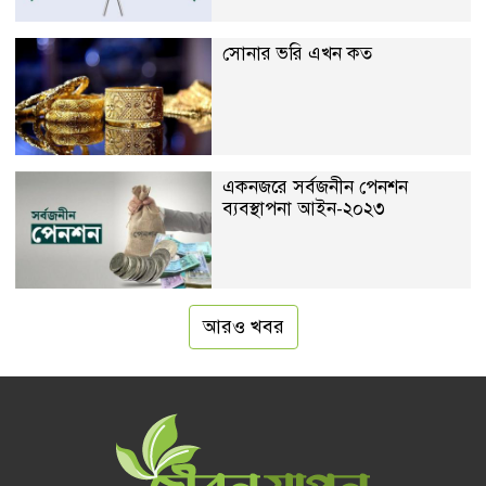
সোনার ভরি এখন কত
একনজরে সর্বজনীন পেনশন
ব্যবস্থাপনা আইন-২০২৩
আরও খবর