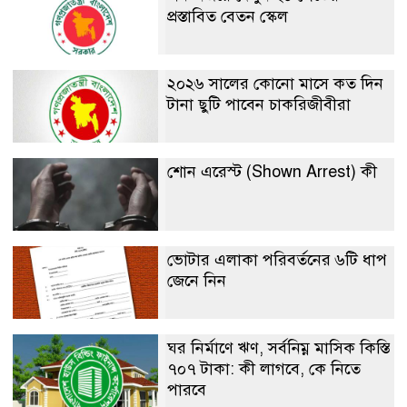
প্রস্তাবিত বেতন স্কেল
২০২৬ সালের কোনো মাসে কত দিন
টানা ছুটি পাবেন চাকরিজীবীরা
শোন এরেস্ট (Shown Arrest) কী
ভোটার এলাকা পরিবর্তনের ৬টি ধাপ
জেনে নিন
ঘর নির্মাণে ঋণ, সর্বনিম্ন মাসিক কিস্তি
৭০৭ টাকা: কী লাগবে, কে নিতে
পারবে