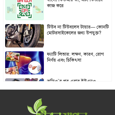
কাজ করে
টিউব না টিউবলেস টায়ার— কোনটি
মোটরসাইকেলের জন্য উপযুক্ত?
ফ্যাটি লিভার: লক্ষণ, কারণ, রোগ
নির্ণয় এবং চিকিৎসা
অডিও‍‍`র পর এবার ইউএনও
শামীমার থাপ্পড়ের ভিডিও ভাইরাল
আঙুর চাষের স্বপ্ন শুরু ৩০ টাকায়,
এখন আয় লাখ টাকা