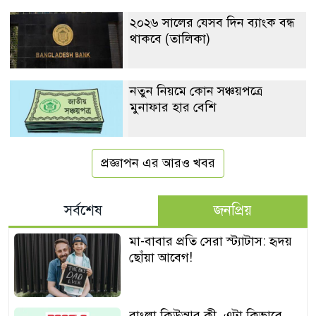
২০২৬ সালের যেসব দিন ব্যাংক বন্ধ
থাকবে (তালিকা)
নতুন নিয়মে কোন সঞ্চয়পত্রে
মুনাফার হার বেশি
প্রজ্ঞাপন এর আরও খবর
সর্বশেষ
জনপ্রিয়
মা-বাবার প্রতি সেরা স্ট্যাটাস: হৃদয়
ছোঁয়া আবেগ!
বাংলা কিউআর কী, এটা কিভাবে