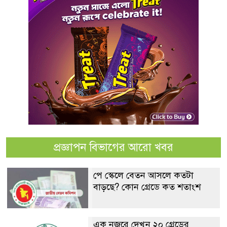
প্রজ্ঞাপন বিভাগের আরো খবর
পে স্কেলে বেতন আসলে কতটা
বাড়ছে? কোন গ্রেডে কত শতাংশ
এক নজরে দেখুন ২০ গ্রেডের