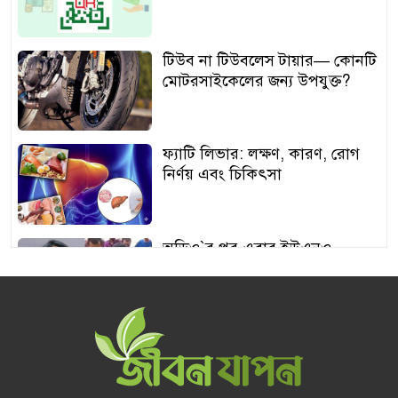
টিউব না টিউবলেস টায়ার— কোনটি
মোটরসাইকেলের জন্য উপযুক্ত?
ফ্যাটি লিভার: লক্ষণ, কারণ, রোগ
নির্ণয় এবং চিকিৎসা
অডিও‍‍`র পর এবার ইউএনও
শামীমার থাপ্পড়ের ভিডিও ভাইরাল
আঙুর চাষের স্বপ্ন শুরু ৩০ টাকায়,
এখন আয় লাখ টাকা