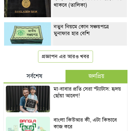
থাকবে (তালিকা)
নতুন নিয়মে কোন সঞ্চয়পত্রে
মুনাফার হার বেশি
প্রজ্ঞাপন এর আরও খবর
সর্বশেষ
জনপ্রিয়
মা-বাবার প্রতি সেরা স্ট্যাটাস: হৃদয়
ছোঁয়া আবেগ!
বাংলা কিউআর কী, এটা কিভাবে
কাজ করে