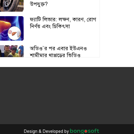
উপযুক্ত?
ফ্যাটি লিভার: লক্ষণ, কারণ, রোগ
নির্ণয় এবং চিকিৎসা
অডিও‍‍`র পর এবার ইউএনও
শামীমার থাপ্পড়ের ভিডিও
ভাইরাল
আঙুর চাষের স্বপ্ন শুরু ৩০ টাকায়,
এখন আয় লাখ টাকা
অতিরিক্ত বড় স্তন নিয়ে বিপাকে
নারীরা, বাড়ছে স্বাস্থ্যঝুঁকি
Design & Developed by