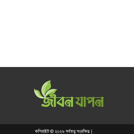
কপিরাইট © ২০২৬ সর্বস্বত্ব সংরক্ষিত |