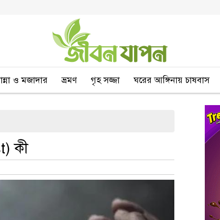
বান্না ও মজাদার
ভ্রমণ
গৃহ সজ্জা
ঘরের আঙ্গিনায় চাষবাস
t) কী