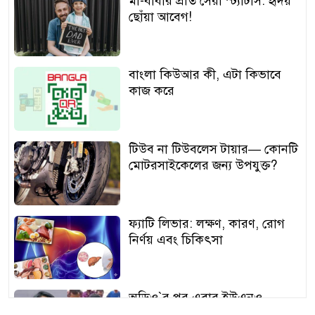
মা-বাবার প্রতি সেরা স্ট্যাটাস: হৃদয়
ছোঁয়া আবেগ!
বাংলা কিউআর কী, এটা কিভাবে
কাজ করে
টিউব না টিউবলেস টায়ার— কোনটি
মোটরসাইকেলের জন্য উপযুক্ত?
ফ্যাটি লিভার: লক্ষণ, কারণ, রোগ
নির্ণয় এবং চিকিৎসা
অডিও‍‍`র পর এবার ইউএনও
শামীমার থাপ্পড়ের ভিডিও ভাইরাল