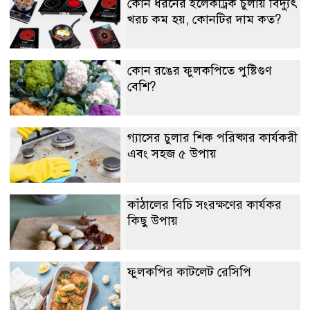
কোন ধরনের ইলেকট্রিক চুলায় বিদ্যুৎ
খরচ কম হয়, কোনটির দাম কত?
কোন রঙের ফুলকপিতে পুষ্টিগুণ
বেশি?
গ্যাসের চুলার শিক পরিষ্কার কার্যকরী
এবং সহজ ৫ উপায়
কাঁঠালের বিচি সংরক্ষণের কার্যকর
কিছু উপায়
ফুলকপির কাটলেট রেসিপি