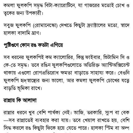
কমলা ফুলকপি সমৃদ্ধ বিটা-ক্যারোটিনে, যা গাজরের মতোই চোখ ও
ত্বকের জন্য উপকারী।
সবুজ ফুলকপি (রোমানেস্কো) দেখতে কিছুটা ফ্র্যাক্টালের মতো, স্বাদে
হালকা বাদামি ঘ্রাণ।
পুষ্টিগুণে কোন রঙ কতটা এগিয়ে
সব ধরনের ফুলকপিই কম ক্যালোরির, কিন্তু ফাইবার, ভিটামিন সি ও
কে-তে সমৃদ্ধ। তবে রঙিন ফুলকপিগুলোতে অতিরিক্ত অ্যান্টিঅক্সিডেন্ট
থাকায় এগুলো রোগপ্রতিরোধ ক্ষমতা বাড়াতে সাহায্য করে। বেগুনি
ফুলকপি হৃদ্‌স্বাস্থ্যের জন্য ভালো, আর কমলা ফুলকপি চোখের যত্নে
বাড়তি ভূমিকা রাখে।
রান্নায় কি আলাদা
রান্নার ধরনে খুব বেশি পার্থক্য নেই। ভাজি, তরকারি, স্যুপ বা বেক
—সব রান্নাতেই ব্যবহার করা যায়। তবে খেয়াল রাখতে হয়, বেশি
সিদ্ধ করলে রঙ কিছুটা ফিকে হয়ে যেতে পারে। হালকা স্টিম বা অল্প