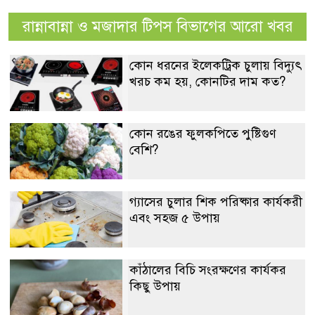
রান্নাবান্না ও মজাদার টিপস বিভাগের আরো খবর
কোন ধরনের ইলেকট্রিক চুলায় বিদ্যুৎ
খরচ কম হয়, কোনটির দাম কত?
কোন রঙের ফুলকপিতে পুষ্টিগুণ
বেশি?
গ্যাসের চুলার শিক পরিষ্কার কার্যকরী
এবং সহজ ৫ উপায়
কাঁঠালের বিচি সংরক্ষণের কার্যকর
কিছু উপায়