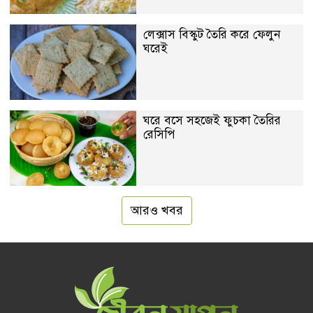
লেক্সাস বিস্কুট তৈরি করে ফেলুন
ঘরেই
ঘরে বসে সহজেই ফুচকা তৈরির
রেসিপি
আরও খবর