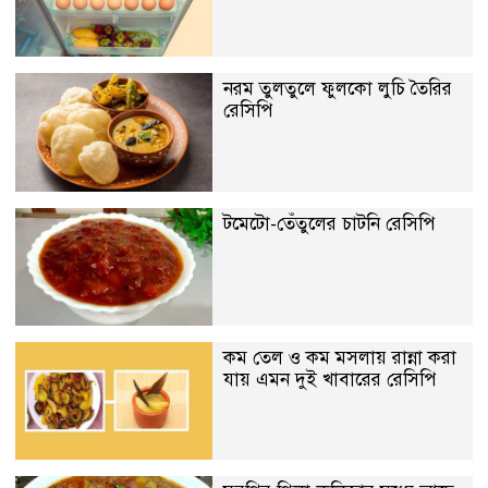
নরম তুলতুলে ফুলকো লুচি তৈরির
রেসিপি
টমেটো-তেঁতুলের চাটনি রেসিপি
কম তেল ও কম মসলায় রান্না করা
যায় এমন দুই খাবারের রেসিপি