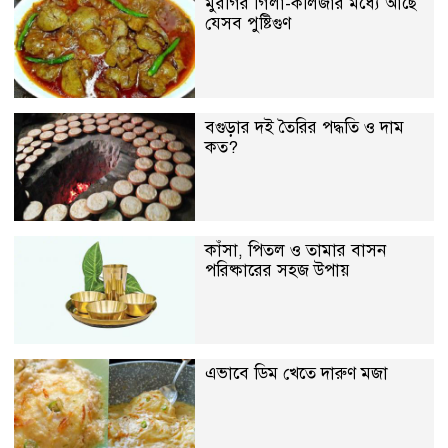
মুরগির গিলা-কলিজার মধ্যে আছে
যেসব পুষ্টিগুণ
বগুড়ার দই তৈরির পদ্ধতি ও দাম
কত?
কাঁসা, পিতল ও তামার বাসন
পরিষ্কারের সহজ উপায়
এভাবে ডিম খেতে দারুণ মজা