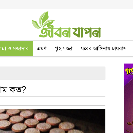
বান্না ও মজাদার
ভ্রমণ
গৃহ সজ্জা
ঘরের আঙ্গিনায় চাষবাস
দাম কত?