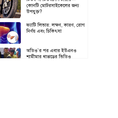
কোনটি মোটরসাইকেলের জন্য
উপযুক্ত?
ফ্যাটি লিভার: লক্ষণ, কারণ, রোগ
নির্ণয় এবং চিকিৎসা
অডিও‍‍`র পর এবার ইউএনও
শামীমার থাপ্পড়ের ভিডিও
ভাইরাল
আঙুর চাষের স্বপ্ন শুরু ৩০ টাকায়,
এখন আয় লাখ টাকা
অতিরিক্ত বড় স্তন নিয়ে বিপাকে
নারীরা, বাড়ছে স্বাস্থ্যঝুঁকি