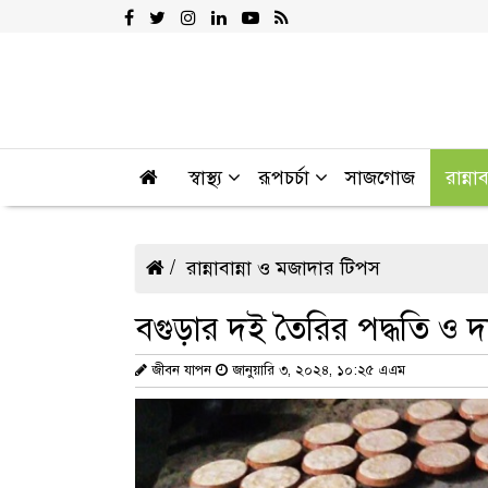
স্বাস্থ্য
রূপচর্চা
সাজগোজ
রান্না
রান্নাবান্না ও মজাদার টিপস
বগুড়ার দই তৈরির পদ্ধতি ও 
জীবন যাপন
জানুয়ারি ৩, ২০২৪, ১০:২৫ এএম