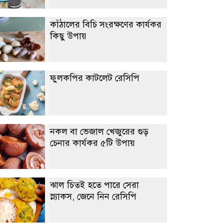
কাঁঠালের বিচি সংরক্ষণের কার্যকর
কিছু উপায়
ফুলকপির কাটলেট রেসিপি
নকল বা ভেজাল খেজুরের গুড়
চেনার কার্যকর ৫টি উপায়
ঝাল চিতই হতে পারে সেরা
স্ন্যাকস, জেনে নিন রেসিপি