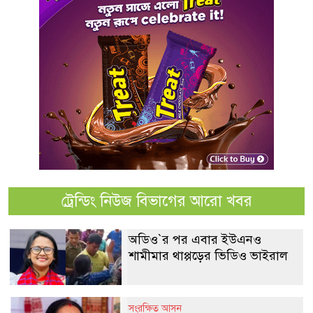
ট্রেন্ডিং নিউজ বিভাগের আরো খবর
অডিও‍‍`র পর এবার ইউএনও
শামীমার থাপ্পড়ের ভিডিও ভাইরাল
সংরক্ষিত আসন