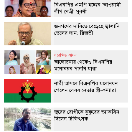
বিএনপির এমপি হচ্ছেন ‘আওয়ামী
লীগ নেত্রী’ সুবর্ণা
জনগণের দাবিতে বেড়েছে জ্বালানি
তেলের দাম: রিজভী
সংরক্ষিত আসন
আলোচনায় থেকেও বিএনপির
মনোনয়ন পাননি যারা
নারী আসনে বিএনপির মনোনয়ন
পেলেন যেসব নেতার স্ত্রী-কন্যারা
জ্বরের রোগীকে কুকুরের ভ্যাকসিন
দিলেন চিকিৎসক