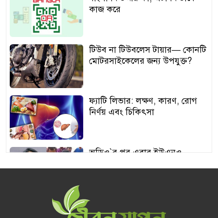
কাজ করে
টিউব না টিউবলেস টায়ার— কোনটি
মোটরসাইকেলের জন্য উপযুক্ত?
ফ্যাটি লিভার: লক্ষণ, কারণ, রোগ
নির্ণয় এবং চিকিৎসা
অডিও‍‍`র পর এবার ইউএনও
শামীমার থাপ্পড়ের ভিডিও ভাইরাল
আঙুর চাষের স্বপ্ন শুরু ৩০ টাকায়,
এখন আয় লাখ টাকা