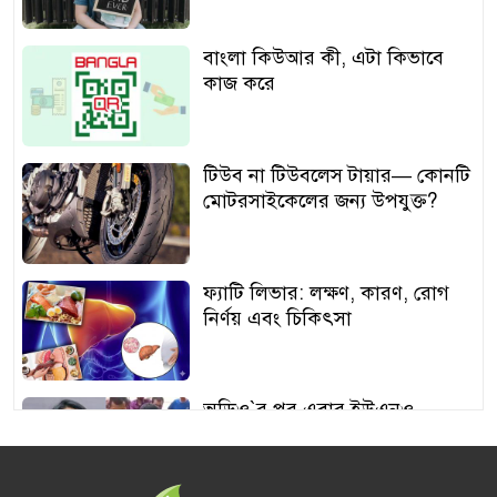
বাংলা কিউআর কী, এটা কিভাবে
কাজ করে
টিউব না টিউবলেস টায়ার— কোনটি
মোটরসাইকেলের জন্য উপযুক্ত?
ফ্যাটি লিভার: লক্ষণ, কারণ, রোগ
নির্ণয় এবং চিকিৎসা
অডিও‍‍`র পর এবার ইউএনও
শামীমার থাপ্পড়ের ভিডিও ভাইরাল