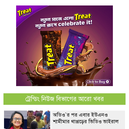
ট্রেন্ডিং নিউজ বিভাগের আরো খবর
অডিও‍‍`র পর এবার ইউএনও
শামীমার থাপ্পড়ের ভিডিও ভাইরাল