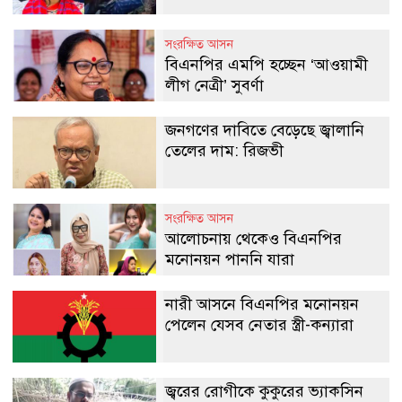
সংরক্ষিত আসন
বিএনপির এমপি হচ্ছেন ‘আওয়ামী
লীগ নেত্রী’ সুবর্ণা
জনগণের দাবিতে বেড়েছে জ্বালানি
তেলের দাম: রিজভী
সংরক্ষিত আসন
আলোচনায় থেকেও বিএনপির
মনোনয়ন পাননি যারা
নারী আসনে বিএনপির মনোনয়ন
পেলেন যেসব নেতার স্ত্রী-কন্যারা
জ্বরের রোগীকে কুকুরের ভ্যাকসিন