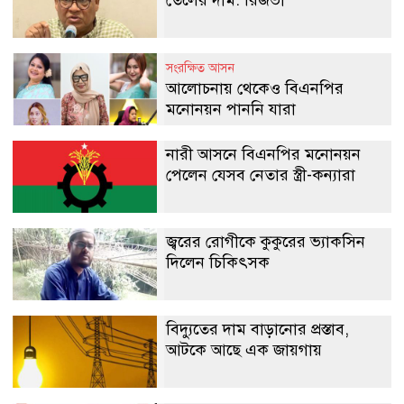
সংরক্ষিত আসন
আলোচনায় থেকেও বিএনপির
মনোনয়ন পাননি যারা
নারী আসনে বিএনপির মনোনয়ন
পেলেন যেসব নেতার স্ত্রী-কন্যারা
জ্বরের রোগীকে কুকুরের ভ্যাকসিন
দিলেন চিকিৎসক
বিদ্যুতের দাম বাড়ানোর প্রস্তাব,
আটকে আছে এক জায়গায়