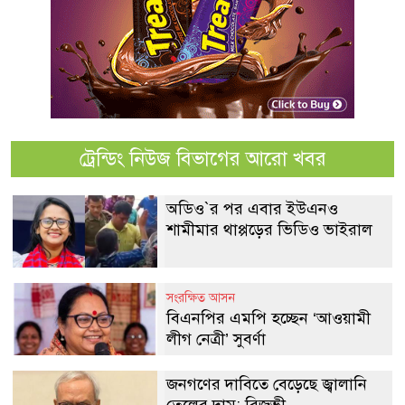
ট্রেন্ডিং নিউজ বিভাগের আরো খবর
অডিও‍‍`র পর এবার ইউএনও
শামীমার থাপ্পড়ের ভিডিও ভাইরাল
সংরক্ষিত আসন
বিএনপির এমপি হচ্ছেন ‘আওয়ামী
লীগ নেত্রী’ সুবর্ণা
জনগণের দাবিতে বেড়েছে জ্বালানি
তেলের দাম: রিজভী