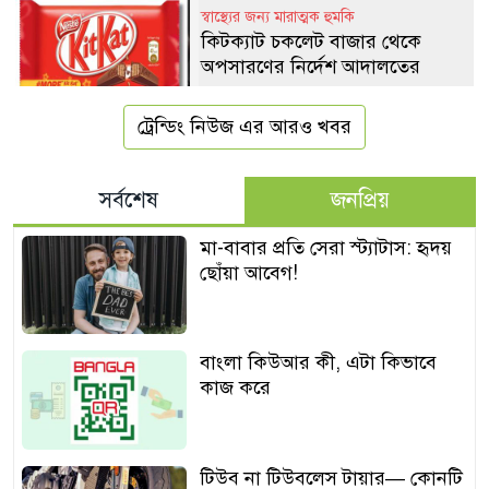
স্বাস্থ্যের জন্য মারাত্মক হুমকি
কিটক্যাট চকলেট বাজার থেকে
অপসারণের নির্দেশ আদালতের
ট্রেন্ডিং নিউজ এর আরও খবর
সর্বশেষ
জনপ্রিয়
মা-বাবার প্রতি সেরা স্ট্যাটাস: হৃদয়
ছোঁয়া আবেগ!
বাংলা কিউআর কী, এটা কিভাবে
কাজ করে
টিউব না টিউবলেস টায়ার— কোনটি