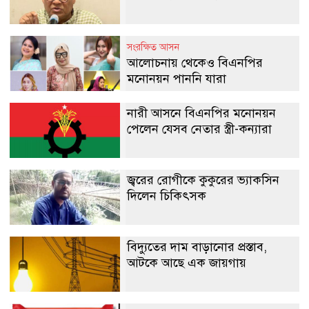
সংরক্ষিত আসন
আলোচনায় থেকেও বিএনপির
মনোনয়ন পাননি যারা
নারী আসনে বিএনপির মনোনয়ন
পেলেন যেসব নেতার স্ত্রী-কন্যারা
জ্বরের রোগীকে কুকুরের ভ্যাকসিন
দিলেন চিকিৎসক
বিদ্যুতের দাম বাড়ানোর প্রস্তাব,
আটকে আছে এক জায়গায়