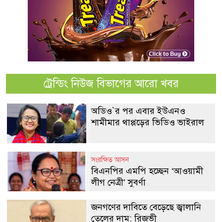
ট্রেন্ডিং নিউজ বিভাগের আরো খবর
অডিও‍‍`র পর এবার ইউএনও
শামীমার থাপ্পড়ের ভিডিও ভাইরাল
সংরক্ষিত আসন
বিএনপির এমপি হচ্ছেন ‘আওয়ামী
লীগ নেত্রী’ সুবর্ণা
জনগণের দাবিতে বেড়েছে জ্বালানি
তেলের দাম: রিজভী