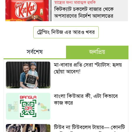
স্বাস্থ্যের জন্য মারাত্মক হুমকি
কিটক্যাট চকলেট বাজার থেকে
অপসারণের নির্দেশ আদালতের
ট্রেন্ডিং নিউজ এর আরও খবর
সর্বশেষ
জনপ্রিয়
মা-বাবার প্রতি সেরা স্ট্যাটাস: হৃদয়
ছোঁয়া আবেগ!
বাংলা কিউআর কী, এটা কিভাবে
কাজ করে
টিউব না টিউবলেস টায়ার— কোনটি