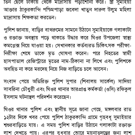
তিন ছেলে ঢাকায় থেকে মাদ্রাসায় পড়াশোনা করে। স্ত্রী সুমাইয়া
আক্তার ঠাকুরকান্দি পশ্চিমপাড়া জবেদা খাতুন দারুল উলুম মহিলা
মাদ্রাসায় শিক্ষকতা করতেন।
পুলিশ জানায়, বাড়ির বাথরুমের সামনে উঠানে সুমাইয়াকে গলাকাটা
ও রক্তাক্ত অবস্থায় পড়ে থাকতে উদ্ধার করে ঘিওর উপজেলা স্বাস্থ্য
কমপ্লেক্স নিয়ে যাওয়া হয়। সেখানকার কর্তব্যরত চিকিৎসক পরীক্ষা-
নিরীক্ষা শেষে তাকে মৃত ঘোষণা করেন। পরে নিহতের স্বামী
হাসপাতাল রেজিস্ট্রারে মৃতের নাম-ঠিকানা না লিখে এবং পুলিশকে
অবহিত না করে মরদেহ নিয়ে নিজ বাড়িতে চলে আসেন।
সংবাদ পেয়ে অতিরিক্ত পুলিশ সুপার (শিবালয় সার্কেল) সাদিয়া
সাবরিনা চৌধুরী এবং ঘিওর থানার ভারপ্রাপ্ত কর্মকর্তা (ওসি) রফিকুল
ইসলাম ঘটনাস্থল পরিদর্শন করেছেন।
ঘিওর থানার পুলিশ এবং স্থানীয় সূত্রে জানা গেছে, মঙ্গলবার রাত
১২টার দিকে খবর পেয়ে পুলিশ ঠাকুরকান্দি গ্রামে গৃহবধূ সুমাইয়ার
শ্বশুরবাড়িতে যায়। এ সময় পুলিশ বাড়ির উঠানে গলাকাটা রক্তাক্ত
লাশ দেখতে পায়। এরপর বুধবার ভোরে ময়নাতদন্তের জন্য লাশ