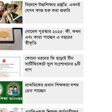
বিদেশে উচ্চশিক্ষার প্রস্তুতি: এখনই
যেসব কাজ শুরু করা জরুরি
নোবেল পুরস্কার ২০২৫: কী, কখন
এবং কারা পাচ্ছেন এ বছরের
স্বীকৃতি
কোনো ধরনের ফি ছাড়াই টিন
সার্টিফিকেটে ভুল সংশোধনের ৯টি
ধাপ
প্রাথমিকের প্রধান শিক্ষকরা দশম
গ্রেড পাচ্ছেন
এমপিওভুক্ত শিক্ষক-কর্মচারীদের