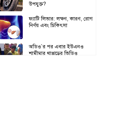
উপযুক্ত?
ফ্যাটি লিভার: লক্ষণ, কারণ, রোগ
নির্ণয় এবং চিকিৎসা
অডিও‍‍`র পর এবার ইউএনও
শামীমার থাপ্পড়ের ভিডিও
ভাইরাল
আঙুর চাষের স্বপ্ন শুরু ৩০ টাকায়,
এখন আয় লাখ টাকা
অতিরিক্ত বড় স্তন নিয়ে বিপাকে
নারীরা, বাড়ছে স্বাস্থ্যঝুঁকি