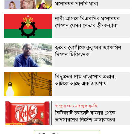
মনোনয়ন পাননি যারা
নারী আসনে বিএনপির মনোনয়ন
পেলেন যেসব নেতার স্ত্রী-কন্যারা
জ্বরের রোগীকে কুকুরের ভ্যাকসিন
দিলেন চিকিৎসক
বিদ্যুতের দাম বাড়ানোর প্রস্তাব,
আটকে আছে এক জায়গায়
স্বাস্থ্যের জন্য মারাত্মক হুমকি
কিটক্যাট চকলেট বাজার থেকে
অপসারণের নির্দেশ আদালতের