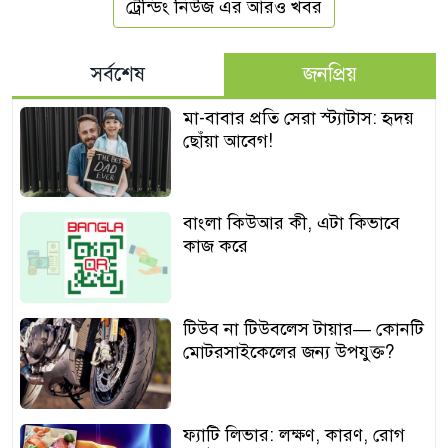
ট্রেন্ডিং নিউজ এর আরও খবর
সর্বশেষ
জনপ্রিয়
মা-বাবার প্রতি সেরা স্ট্যাটাস: হৃদয়
ছোঁয়া আবেগ!
বাংলা কিউআর কী, এটা কিভাবে
কাজ করে
টিউব না টিউবলেস টায়ার— কোনটি
মোটরসাইকেলের জন্য উপযুক্ত?
ফ্যাটি লিভার: লক্ষণ, কারণ, রোগ