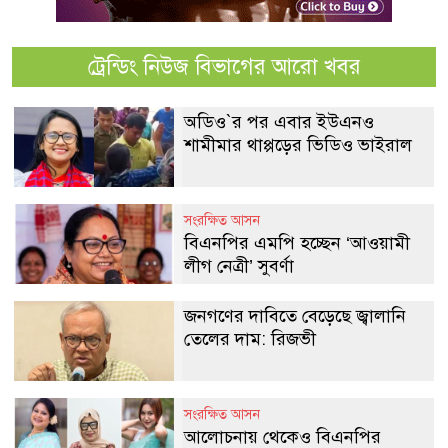
ট্রেন্ডিং নিউজ বিভাগের আরো খবর
অডিও‍‍`র পর এবার ইউএনও
শামীমার থাপ্পড়ের ভিডিও ভাইরাল
সংরক্ষিত আসন
বিএনপির এমপি হচ্ছেন ‘আওয়ামী
লীগ নেত্রী’ সুবর্ণা
জনগণের দাবিতে বেড়েছে জ্বালানি
তেলের দাম: রিজভী
সংরক্ষিত আসন
আলোচনায় থেকেও বিএনপির