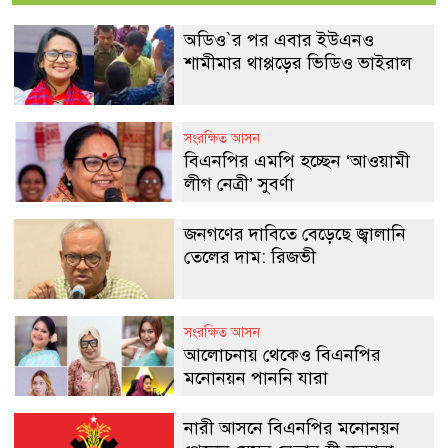
অডিও‍‍`র পর এবার ইউএনও
শামীমার থাপ্পড়ের ভিডিও ভাইরাল
সংরক্ষিত আসন
বিএনপির এমপি হচ্ছেন ‘আওয়ামী
লীগ নেত্রী’ সুবর্ণা
জনগণের দাবিতে বেড়েছে জ্বালানি
তেলের দাম: রিজভী
সংরক্ষিত আসন
আলোচনায় থেকেও বিএনপির
মনোনয়ন পাননি যারা
নারী আসনে বিএনপির মনোনয়ন