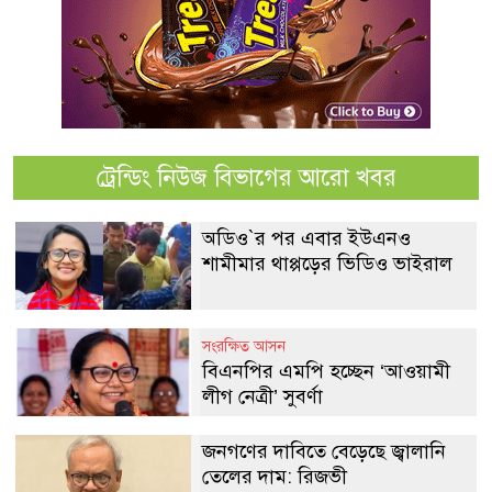
ট্রেন্ডিং নিউজ বিভাগের আরো খবর
অডিও‍‍`র পর এবার ইউএনও
শামীমার থাপ্পড়ের ভিডিও ভাইরাল
সংরক্ষিত আসন
বিএনপির এমপি হচ্ছেন ‘আওয়ামী
লীগ নেত্রী’ সুবর্ণা
জনগণের দাবিতে বেড়েছে জ্বালানি
তেলের দাম: রিজভী