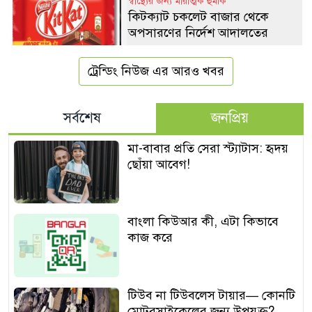
স্বাস্থ্যের জন্য মারাত্মক হুমকি
কিটক্যাট চকলেট বাজার থেকে
অপসারণের নির্দেশ আদালতের
ট্রেন্ডিং নিউজ এর আরও খবর
সর্বশেষ
জনপ্রিয়
মা-বাবার প্রতি সেরা স্ট্যাটাস: হৃদয়
ছোঁয়া আবেগ!
বাংলা কিউআর কী, এটা কিভাবে
কাজ করে
টিউব না টিউবলেস টায়ার— কোনটি
মোটরসাইকেলের জন্য উপযুক্ত?