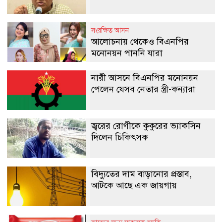
সংরক্ষিত আসন
আলোচনায় থেকেও বিএনপির
মনোনয়ন পাননি যারা
নারী আসনে বিএনপির মনোনয়ন
পেলেন যেসব নেতার স্ত্রী-কন্যারা
জ্বরের রোগীকে কুকুরের ভ্যাকসিন
দিলেন চিকিৎসক
বিদ্যুতের দাম বাড়ানোর প্রস্তাব,
আটকে আছে এক জায়গায়