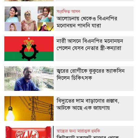
সংরক্ষিত আসন
আলোচনায় থেকেও বিএনপির
মনোনয়ন পাননি যারা
নারী আসনে বিএনপির মনোনয়ন
পেলেন যেসব নেতার স্ত্রী-কন্যারা
জ্বরের রোগীকে কুকুরের ভ্যাকসিন
দিলেন চিকিৎসক
বিদ্যুতের দাম বাড়ানোর প্রস্তাব,
আটকে আছে এক জায়গায়
স্বাস্থ্যের জন্য মারাত্মক হুমকি
কিটক্যাট চকলেট বাজার থেকে