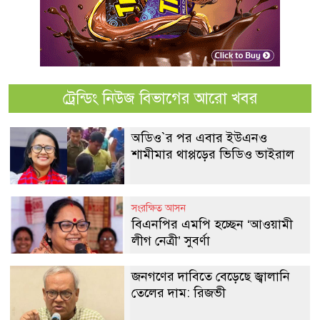
ট্রেন্ডিং নিউজ বিভাগের আরো খবর
অডিও‍‍`র পর এবার ইউএনও
শামীমার থাপ্পড়ের ভিডিও ভাইরাল
সংরক্ষিত আসন
বিএনপির এমপি হচ্ছেন ‘আওয়ামী
লীগ নেত্রী’ সুবর্ণা
জনগণের দাবিতে বেড়েছে জ্বালানি
তেলের দাম: রিজভী