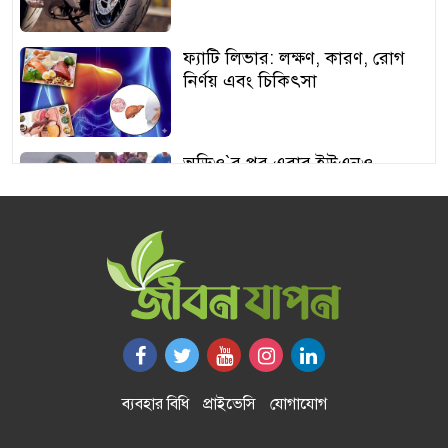
ফ্যাটি লিভার: লক্ষণ, কারণ, রোগ
নির্ণয় এবং চিকিৎসা
অডিও‍‍`র পর এবার ইউএনও
শামীমার থাপ্পড়ের ভিডিও ভাইরাল
আঙুর চাষের স্বপ্ন শুরু ৩০ টাকায়,
এখন আয় লাখ টাকা
অতিরিক্ত বড় স্তন নিয়ে বিপাকে
নারীরা, বাড়ছে স্বাস্থ্যঝুঁকি
ব্যবহার বিধি
প্রাইভেসি
যোগাযোগ