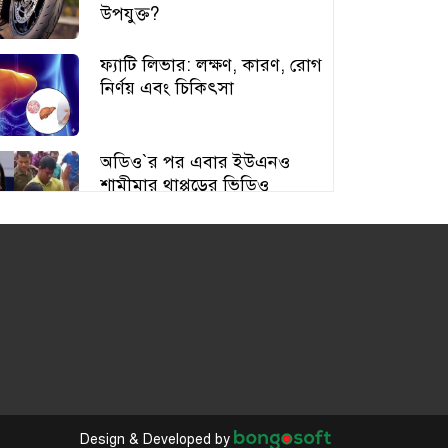
উপযুক্ত?
ফ্যাটি লিভার: লক্ষণ, কারণ, রোগ
নির্ণয় এবং চিকিৎসা
অডিও‍‍`র পর এবার ইউএনও
শামীমার থাপ্পড়ের ভিডিও
ভাইরাল
আঙুর চাষের স্বপ্ন শুরু ৩০ টাকায়,
এখন আয় লাখ টাকা
অতিরিক্ত বড় স্তন নিয়ে বিপাকে
নারীরা, বাড়ছে স্বাস্থ্যঝুঁকি
Design & Developed by