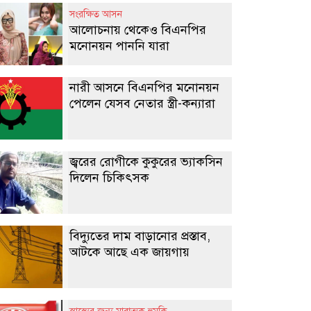
সংরক্ষিত আসন
আলোচনায় থেকেও বিএনপির
মনোনয়ন পাননি যারা
নারী আসনে বিএনপির মনোনয়ন
পেলেন যেসব নেতার স্ত্রী-কন্যারা
জ্বরের রোগীকে কুকুরের ভ্যাকসিন
দিলেন চিকিৎসক
বিদ্যুতের দাম বাড়ানোর প্রস্তাব,
আটকে আছে এক জায়গায়