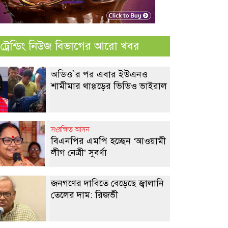
ট্রেন্ডিং নিউজ বিভাগের আরো খবর
অডিও‍‍`র পর এবার ইউএনও
শামীমার থাপ্পড়ের ভিডিও ভাইরাল
সংরক্ষিত আসন
বিএনপির এমপি হচ্ছেন ‘আওয়ামী
লীগ নেত্রী’ সুবর্ণা
জনগণের দাবিতে বেড়েছে জ্বালানি
তেলের দাম: রিজভী