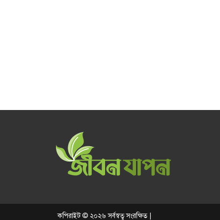
কপিরাইট © ২০২৬ সর্বস্বত্ব সংরক্ষিত |