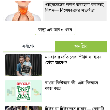
থাইরয়েডের লক্ষণ অবহেলা করলেই
বিপদ— বিশেষজ্ঞদের সতর্কতা
স্বাস্থ্য এর আরও খবর
সর্বশেষ
জনপ্রিয়
মা-বাবার প্রতি সেরা স্ট্যাটাস: হৃদয়
ছোঁয়া আবেগ!
বাংলা কিউআর কী, এটা কিভাবে
কাজ করে
টিউব না টিউবলেস টায়ার— কোনটি