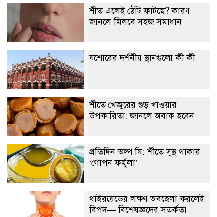
শীত এলেই ঠোঁট ফাটছে? কারণ
জানলে মিলবে সহজ সমাধান
যশোরের দর্শনীয় স্থানগুলো কী কী
শীতে খেজুরের গুড় খাওয়ার
উপকারিতা: জানলে অবাক হবেন
প্রতিদিন অল্প ঘি: শীতে সুস্থ থাকার
‘গোপন ফর্মুলা’
থাইরয়েডের লক্ষণ অবহেলা করলেই
বিপদ— বিশেষজ্ঞদের সতর্কতা