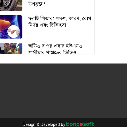
উপযুক্ত?
ফ্যাটি লিভার: লক্ষণ, কারণ, রোগ
নির্ণয় এবং চিকিৎসা
অডিও‍‍`র পর এবার ইউএনও
শামীমার থাপ্পড়ের ভিডিও
ভাইরাল
আঙুর চাষের স্বপ্ন শুরু ৩০ টাকায়,
এখন আয় লাখ টাকা
অতিরিক্ত বড় স্তন নিয়ে বিপাকে
নারীরা, বাড়ছে স্বাস্থ্যঝুঁকি
Design & Developed by