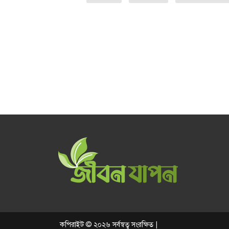
কপিরাইট © ২০২৬ সর্বস্বত্ব সংরক্ষিত |