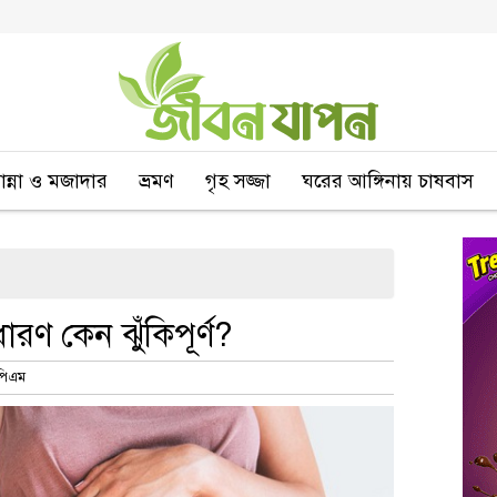
বান্না ও মজাদার
ভ্রমণ
গৃহ সজ্জা
ঘরের আঙ্গিনায় চাষবাস
রণ কেন ঝুঁকিপূর্ণ?
 পিএম