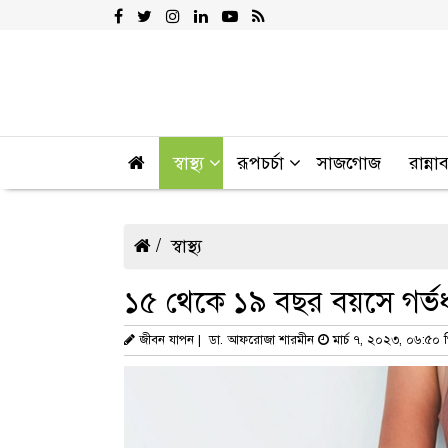
স্বাস্থ্য
রূপচর্চা
সাজগোজ
রান্না
স্বাস্থ্য
১৫ থেকে ১৯ বছর বয়সে গর্ভধা
জীবন যাপন | ডা. আফরোজা শারমীন
মার্চ ৭, ২০২৩, ০৬:৫০