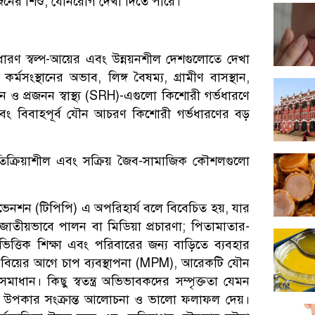
ওজনের শিশু, যৌনরোগ দেখা দিতে পারে।
ারণ স্বল্প-আয়ের এবং উন্নয়নশীল দেশগুলোতে দেখা
ং কর্মসংস্থানের অভাব, লিঙ্গ বৈষম্য, গ্রামীণ বাসস্থান,
 ও প্রজনন স্বাস্থ্য (SRH)-এগুলো কিশোরী গর্ভধারণে
 এবং বিবাহপূর্ব যৌন আচরণ কিশোরী গর্ভধারণের বড়
রতিক্রিয়াশীল এবং সক্রিয় জৈব-সামাজিক কৌশলগুলো
প্রিভেনশন (টিপিপি) এ অপরিহার্য বলে বিবেচিত হয়, যার
াতীয়ভাবে পালন বা মিডিয়া প্রচারণা; পিতামাতার-
ড়ি-ভিত্তিক শিক্ষা এবং পরিবারের জন্য বাড়িতে ব্যবহার
বিয়ের আগে চাপ ব্যবস্থাপনা (MPM), আরেকটি যৌন
মাধান। কিছু স্বতন্ত্র অভিভাবকদের সম্পৃক্ততা যেমন
 ও উপকার সংক্রান্ত আলোচনা ও ভালো ফলাফল দেয়।