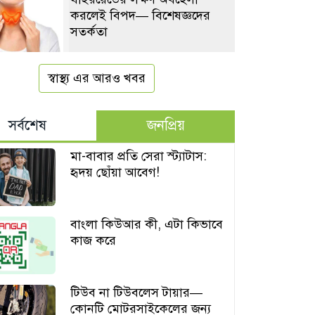
করলেই বিপদ— বিশেষজ্ঞদের
সতর্কতা
স্বাস্থ্য এর আরও খবর
সর্বশেষ
জনপ্রিয়
মা-বাবার প্রতি সেরা স্ট্যাটাস:
হৃদয় ছোঁয়া আবেগ!
বাংলা কিউআর কী, এটা কিভাবে
কাজ করে
টিউব না টিউবলেস টায়ার—
কোনটি মোটরসাইকেলের জন্য