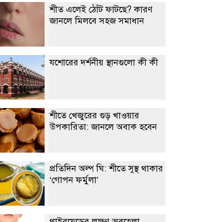
শীত এলেই ঠোঁট ফাটছে? কারণ
জানলে মিলবে সহজ সমাধান
যশোরের দর্শনীয় স্থানগুলো কী কী
শীতে খেজুরের গুড় খাওয়ার
উপকারিতা: জানলে অবাক হবেন
প্রতিদিন অল্প ঘি: শীতে সুস্থ থাকার
‘গোপন ফর্মুলা’
থাইরয়েডের লক্ষণ অবহেলা