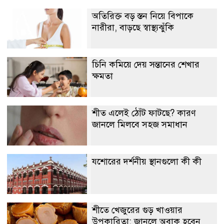
অতিরিক্ত বড় স্তন নিয়ে বিপাকে
নারীরা, বাড়ছে স্বাস্থ্যঝুঁকি
চিনি কমিয়ে দেয় সন্তানের শেখার
ক্ষমতা
শীত এলেই ঠোঁট ফাটছে? কারণ
জানলে মিলবে সহজ সমাধান
যশোরের দর্শনীয় স্থানগুলো কী কী
শীতে খেজুরের গুড় খাওয়ার
উপকারিতা: জানলে অবাক হবেন