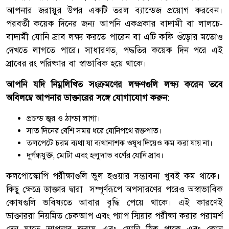
আপনার জরায়ুর উপর একটি তরল ব্যান্ডেজ প্রয়োগ করবেন।
পরবর্তী কয়েক দিনের জন্য আপনি একপ্রকার বাদামী বা লালচে-
বাদামী যোনি স্রাব লক্ষ্য করতে পারেন বা এটি কফি গুঁড়োর মতোও
দেখতে লাগতে পারে। সাধারণত, পদ্ধতির কয়েক দিন পরে এই
স্রাবের রং পরিষ্কার বা স্বাভাবিক হয়ে থাকে।
আপনি যদি নিম্নলিখিত সংক্রমণের লক্ষণগুলি লক্ষ্য করেন তবে
অবিলম্বে আপনার ডাক্তারের সঙ্গে যোগাযোগ করুন:
প্রচন্ড জ্বর ও ঠান্ডা লাগা।
সাত দিনের বেশি সময় ধরে যোনিপথে রক্তপাত।
তলপেটে চরম ব্যথা যা ব্যথানাশক ওষুধ দিয়েও কম করা যায় না।
দুর্গন্ধযুক্ত, মোটা এবং হলুদাভ বর্ণের যোনি স্রাব।
কলপোস্কোপি পরীক্ষাগুলি ভুল হওয়ার সম্ভাবনা খুবই কম থাকে।
কিছু ক্ষেত্রে ডাক্তার দ্বারা সম্পূর্ণরূপে অপসারণের পরেও অস্বাভাবিক
কোষগুলি ভবিষ্যতে আবার বৃদ্ধি পেয়ে থাকে। এই কারণেই
ডাক্তাররা নিয়মিত চেকআপ এবং প্যাপ স্মিয়ার পরীক্ষা করার পরামর্শ