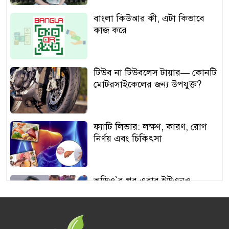
বাংলা কিউআর কী, এটা কিভাবে
কাজ করে
টিউব না টিউবলেস টায়ার— কোনটি
মোটরসাইকেলের জন্য উপযুক্ত?
ফ্যাটি লিভার: লক্ষণ, কারণ, রোগ
নির্ণয় এবং চিকিৎসা
অডিও‍‍`র পর এবার ইউএনও
শামীমার থাপ্পড়ের ভিডিও ভাইরাল