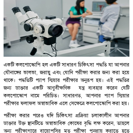
একটি কলপোস্কোপি হল একটি সাধারণ চিকিৎসা পদ্ধতি যা আপনার
যৌনাঙ্গের ভালভা, জরায়ু এবং যোনি পরীক্ষা করার জন্য করা হয়ে
থাকে। পদ্ধতিটি প্যাপ স্মিয়ার পরীক্ষার অনুরূপ হয়। এই পদ্ধতির
জন্য ডাক্তার একটি আণুবীক্ষণিক যন্ত্র ব্যবহার করেন যেটি
কলপোস্কোপ নামে পরিচিত। সাধারণত, আপনার প্যাপ স্মিয়ার
পরীক্ষার ফলাফল অস্বাভাবিক এলে সেক্ষেত্রে কলপোস্কোপি করা হয়।
পরীক্ষা করার পরেও যদি চিকিৎসা প্রক্রিয়া চলাকালীন আপনার
ডাক্তার উক্ত স্থানটিতে অস্বাভাবিক কোষের বৃদ্ধি লক্ষ করেন, তাহলে
অন্য পরীক্ষাগারে বায়োপসির মত পরীক্ষা পুনরায় করাতে হতে