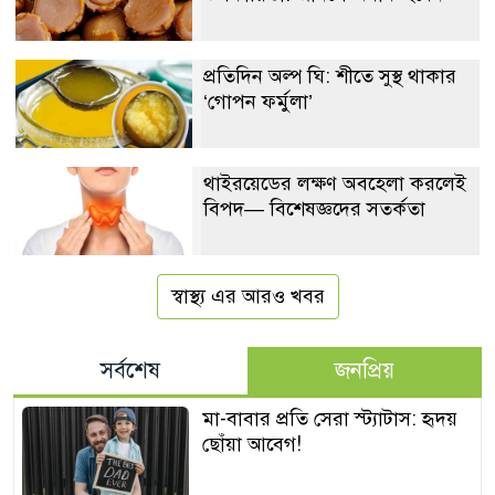
প্রতিদিন অল্প ঘি: শীতে সুস্থ থাকার
‘গোপন ফর্মুলা’
থাইরয়েডের লক্ষণ অবহেলা করলেই
বিপদ— বিশেষজ্ঞদের সতর্কতা
স্বাস্থ্য এর আরও খবর
সর্বশেষ
জনপ্রিয়
মা-বাবার প্রতি সেরা স্ট্যাটাস: হৃদয়
ছোঁয়া আবেগ!