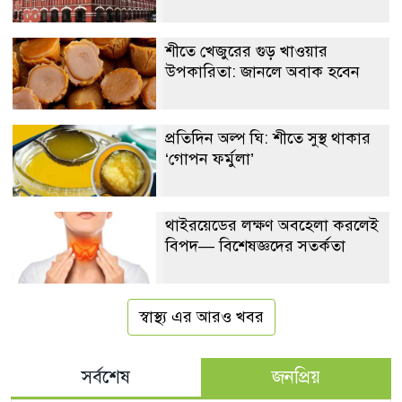
শীতে খেজুরের গুড় খাওয়ার
উপকারিতা: জানলে অবাক হবেন
প্রতিদিন অল্প ঘি: শীতে সুস্থ থাকার
‘গোপন ফর্মুলা’
থাইরয়েডের লক্ষণ অবহেলা করলেই
বিপদ— বিশেষজ্ঞদের সতর্কতা
স্বাস্থ্য এর আরও খবর
সর্বশেষ
জনপ্রিয়