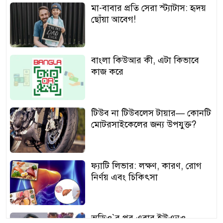
মা-বাবার প্রতি সেরা স্ট্যাটাস: হৃদয়
ছোঁয়া আবেগ!
বাংলা কিউআর কী, এটা কিভাবে
কাজ করে
টিউব না টিউবলেস টায়ার— কোনটি
মোটরসাইকেলের জন্য উপযুক্ত?
ফ্যাটি লিভার: লক্ষণ, কারণ, রোগ
নির্ণয় এবং চিকিৎসা
অডিও‍‍`র পর এবার ইউএনও