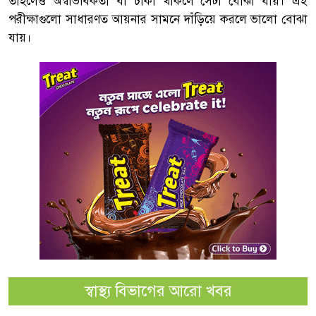
তাহলেও অস্বাভবিকতা বা চাকা থাকলে সেটা বোঝা যায়। এই
পরীক্ষাগুলো সাধারণত আয়নার সামনে দাঁড়িয়ে করলে ভালো বোঝা
যায়।
স্বাস্থ্য বিভাগের আরো খবর