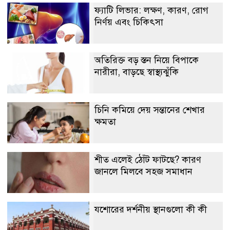
ফ্যাটি লিভার: লক্ষণ, কারণ, রোগ
নির্ণয় এবং চিকিৎসা
অতিরিক্ত বড় স্তন নিয়ে বিপাকে
নারীরা, বাড়ছে স্বাস্থ্যঝুঁকি
চিনি কমিয়ে দেয় সন্তানের শেখার
ক্ষমতা
শীত এলেই ঠোঁট ফাটছে? কারণ
জানলে মিলবে সহজ সমাধান
যশোরের দর্শনীয় স্থানগুলো কী কী