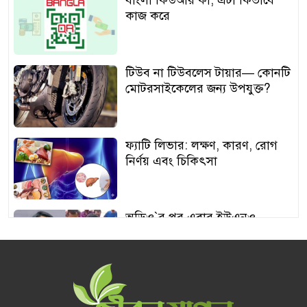
বাংলা কিউআর কী, এটা কিভাবে
কাজ করে
টিউব না টিউবলেস টায়ার— কোনটি
মোটরসাইকেলের জন্য উপযুক্ত?
ফ্যাটি লিভার: লক্ষণ, কারণ, রোগ
নির্ণয় এবং চিকিৎসা
অডিও‍‍`র পর এবার ইউএনও
শামীমার থাপ্পড়ের ভিডিও ভাইরাল
আঙুর চাষের স্বপ্ন শুরু ৩০ টাকায়,
এখন আয় লাখ টাকা