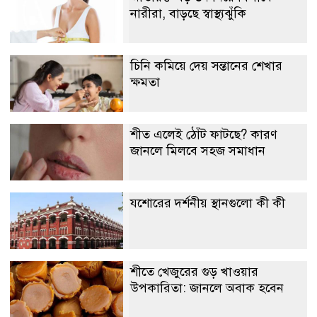
নারীরা, বাড়ছে স্বাস্থ্যঝুঁকি
চিনি কমিয়ে দেয় সন্তানের শেখার
ক্ষমতা
শীত এলেই ঠোঁট ফাটছে? কারণ
জানলে মিলবে সহজ সমাধান
যশোরের দর্শনীয় স্থানগুলো কী কী
শীতে খেজুরের গুড় খাওয়ার
উপকারিতা: জানলে অবাক হবেন