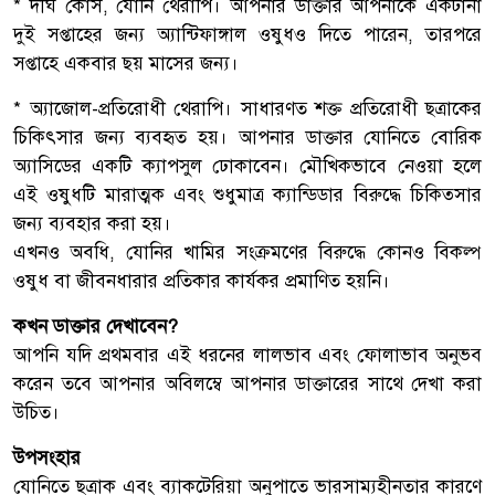
* দীর্ঘ কোর্স, যোনি থেরাপি। আপনার ডাক্তার আপনাকে একটানা
দুই সপ্তাহের জন্য অ্যান্টিফাঙ্গাল ওষুধও দিতে পারেন, তারপরে
সপ্তাহে একবার ছয় মাসের জন্য।
* অ্যাজোল-প্রতিরোধী থেরাপি। সাধারণত শক্ত প্রতিরোধী ছত্রাকের
চিকিৎসার জন্য ব্যবহৃত হয়। আপনার ডাক্তার যোনিতে বোরিক
অ্যাসিডের একটি ক্যাপসুল ঢোকাবেন। মৌখিকভাবে নেওয়া হলে
এই ওষুধটি মারাত্মক এবং শুধুমাত্র ক্যান্ডিডার বিরুদ্ধে চিকিত্সার
জন্য ব্যবহার করা হয়।
এখনও অবধি, যোনির খামির সংক্রমণের বিরুদ্ধে কোনও বিকল্প
ওষুধ বা জীবনধারার প্রতিকার কার্যকর প্রমাণিত হয়নি।
কখন ডাক্তার দেখাবেন?
আপনি যদি প্রথমবার এই ধরনের লালভাব এবং ফোলাভাব অনুভব
করেন তবে আপনার অবিলম্বে আপনার ডাক্তারের সাথে দেখা করা
উচিত।
উপসংহার
যোনিতে ছত্রাক এবং ব্যাকটেরিয়া অনুপাতে ভারসাম্যহীনতার কারণে