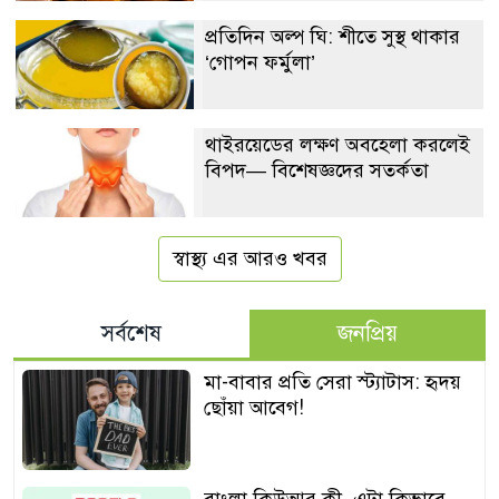
প্রতিদিন অল্প ঘি: শীতে সুস্থ থাকার
‘গোপন ফর্মুলা’
থাইরয়েডের লক্ষণ অবহেলা করলেই
বিপদ— বিশেষজ্ঞদের সতর্কতা
স্বাস্থ্য এর আরও খবর
সর্বশেষ
জনপ্রিয়
মা-বাবার প্রতি সেরা স্ট্যাটাস: হৃদয়
ছোঁয়া আবেগ!