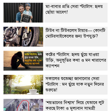
মা-বাবার প্রতি সেরা স্ট্যাটাস: হৃদয়
ছোঁয়া আবেগ!
টিউব না টিউবলেস টায়ার— কোনটি
মোটরসাইকেলের জন্য উপযুক্ত?
কষ্টের স্ট্যাটাস: হৃদয় ছুঁয়ে যাওয়া
উক্তি, অনুভূতির কথা ও মন খারাপের
ক্যাপশন
সকালের শুভেচ্ছা জানানোর সেরা
স্ট্যাটাস : মন ছুঁয়ে যাক নতুন দিনের
শুরুতে!
‘শয়তানের নিশ্বাস’ দিয়ে যেভাবে লুট
করছে টাকা ও মূল্যবান সামগ্রী