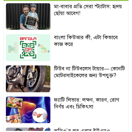
মা-বাবার প্রতি সেরা স্ট্যাটাস: হৃদয়
ছোঁয়া আবেগ!
বাংলা কিউআর কী, এটা কিভাবে
কাজ করে
টিউব না টিউবলেস টায়ার— কোনটি
মোটরসাইকেলের জন্য উপযুক্ত?
ফ্যাটি লিভার: লক্ষণ, কারণ, রোগ
নির্ণয় এবং চিকিৎসা
অডিও‍‍`র পর এবার ইউএনও