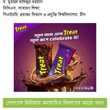
ড. মুহম্মদ মফিজুর রহমান
বিসিএস, সাধারণ শিক্ষা;
পিএইচডি, হুয়াজং বিজ্ঞান ও প্রযুক্তি বিশ্ববিদ্যালয়, চীন
সোশ্যাল মিডিয়ায় আলোচিত বিভাগের আরো খবর