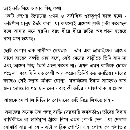
তাই রুচি নিয়ে আমার কিছু কথা-
একটি দেশের উন্নয়নের প্রথম ও সর্বাধিক গুরুত্বপূর্ণ কাজ হচ্ছে -
'রুচিশীল মানুষ' তৈরি করা। যা কখনোই এদেশে কেউ চেষ্টা করেছেন
বলে আমার মনে হয়নি। বরং ধীরে ধীরে রুচির অধ:পতন হয়েছে
বলে মনে হয়েছে।
ছোট বেলায় এক নানীকে দেখতাম - তাঁর এক জামাইয়ের আয়ের
সাথে ব্যয়ের সঙ্গতি নেই বলে, সেই মেয়ের বাড়ীতে তিনি যান না
এবং তাদের কিছু তিনি গ্রহণ করেন না। এখন এমন কাউকে চোখে
পড়েনা। বরং যিনি যত বেশী আয় করেন তিনিই তত জনপ্রিয়। মায়ের
কাছেও সেই সন্তান অধিক যোগ্য। মসজিদের ইমাম সাহেবও তার
জন্য দোওয়ায় লম্বা টান দেন - বাহ কী রুচির সমাজ! থাক এ প্রসঙ্গ।
আজকে সোশ্যাল মিডিয়ার বোদ্ধাদের রুচি নিয়ে লিখতে চাই -
সমাজের অনেক উচ্চ পদস্থ ব্যক্তি (সরকারি কর্মকর্তাও) তাঁদের বিবাহ
বার্ষিকীতে বা হানিমুনে স্ত্রীকে নিয়ে এমন পোস্ট দেন - যা দেখলে
বোঝাই যায় না যে - এটা পাব্লিক পোস্ট। এই পোস্ট পোস্টদাতার