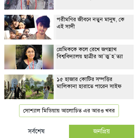
পরীমণির জীবনে নতুন মানুষ, কে
এই সাদী
প্রেমিককে কলে রেখে জগন্নাথ
বিশ্ববিদ্যালয় ছাত্রীর আ‍‍`ত্ম‍‍`হ‍‍`ত্যা
১৫ হাজার কোটির সম্পত্তির
মালিকানা হারাতে পারেন সাইফ
সোশ্যাল মিডিয়ায় আলোচিত এর আরও খবর
সর্বশেষ
জনপ্রিয়