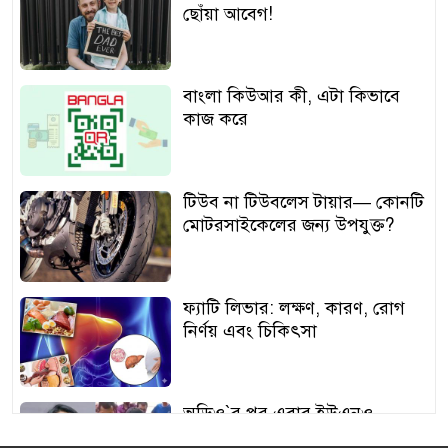
ছোঁয়া আবেগ!
বাংলা কিউআর কী, এটা কিভাবে
কাজ করে
টিউব না টিউবলেস টায়ার— কোনটি
মোটরসাইকেলের জন্য উপযুক্ত?
ফ্যাটি লিভার: লক্ষণ, কারণ, রোগ
নির্ণয় এবং চিকিৎসা
অডিও‍‍`র পর এবার ইউএনও
শামীমার থাপ্পড়ের ভিডিও ভাইরাল