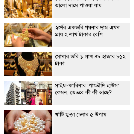
ভালো দামে পাওয়া যায়
স্বর্ণের একভরি গয়নার দাম এখন
প্রায় ২ লাখ টাকার বেশি
সোনার ভরি ১ লাখ ৪৯ হাজার ৮১২
টাকা
সাইফ-কারিনার ‘পাতৌদি হাউস’
কেমন, ভেতরে কী কী আছে?
খাঁটি মুক্তা চেনার ৫ উপায়