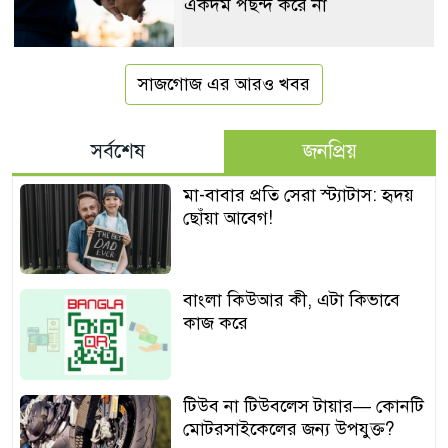
একদম পছন্দ করে না
সাজগোজ এর আরও খবর
সর্বশেষ
জনপ্রিয়
মা-বাবার প্রতি সেরা স্ট্যাটাস: হৃদয়
ছোঁয়া আবেগ!
বাংলা কিউআর কী, এটা কিভাবে
কাজ করে
টিউব না টিউবলেস টায়ার— কোনটি
মোটরসাইকেলের জন্য উপযুক্ত?