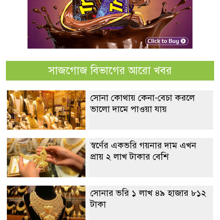
সাজগোজ বিভাগের আরো খবর
সোনা কোথায় কেনা-বেচা করলে
ভালো দামে পাওয়া যায়
স্বর্ণের একভরি গয়নার দাম এখন
প্রায় ২ লাখ টাকার বেশি
সোনার ভরি ১ লাখ ৪৯ হাজার ৮১২
টাকা