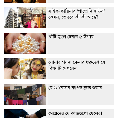
সাইফ-কারিনার ‘পাতৌদি হাউস’
কেমন, ভেতরে কী কী আছে?
খাঁটি মুক্তা চেনার ৫ উপায়
সোনার গয়না কেনার শুরুতেই যে
বিষয়টি দেখবেন
যে ৬ ধরনের কাপড় দ্রুত শুকায়
মেয়েদের যে কাজগুলো ছেলেরা