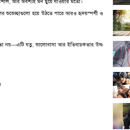
্টিশীল, আর অবশ্যই মন ছুঁয়ে যাওয়ার মতো।
শুভেচ্ছাগুলো হয়ে উঠতে পারে আরও হৃদয়স্পর্শী ও
িকতা নয়—এটি যত্ন, ভালোবাসা আর ইতিবাচকতার উষ্ণ
ন