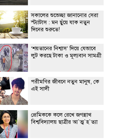
সকালের শুভেচ্ছা জানানোর সেরা
স্ট্যাটাস : মন ছুঁয়ে যাক নতুন
দিনের শুরুতে!
‘শয়তানের নিশ্বাস’ দিয়ে যেভাবে
লুট করছে টাকা ও মূল্যবান সামগ্রী
পরীমণির জীবনে নতুন মানুষ, কে
এই সাদী
প্রেমিককে কলে রেখে জগন্নাথ
বিশ্ববিদ্যালয় ছাত্রীর আ‍‍`ত্ম‍‍`হ‍‍`ত্যা