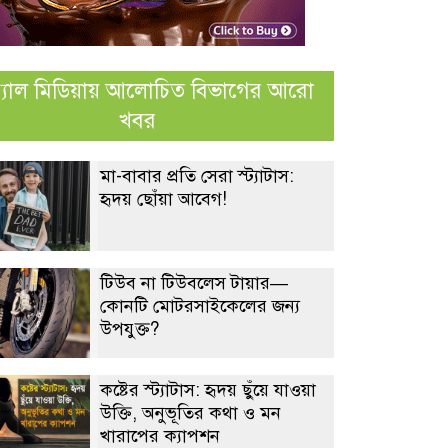
্যাল মিডিয়ায় আলোচিত বিভাগের আরো
খবর
মা-বাবার প্রতি সেরা স্ট্যাটাস:
হৃদয় ছোঁয়া আবেগ!
টিউব না টিউবলেস টায়ার—
কোনটি মোটরসাইকেলের জন্য
উপযুক্ত?
কষ্টের স্ট্যাটাস: হৃদয় ছুঁয়ে যাওয়া
উক্তি, অনুভূতির কথা ও মন
খারাপের ক্যাপশন