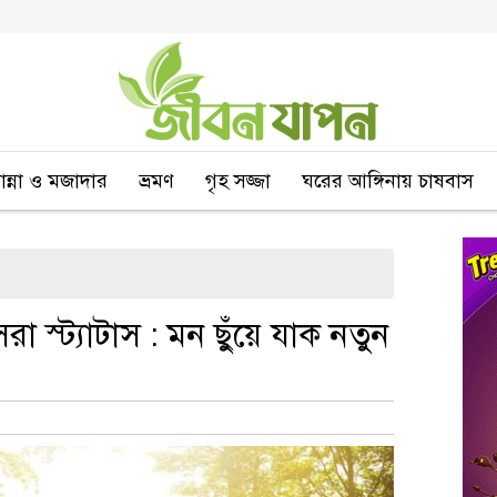
বান্না ও মজাদার
ভ্রমণ
গৃহ সজ্জা
ঘরের আঙ্গিনায় চাষবাস
 স্ট্যাটাস : মন ছুঁয়ে যাক নতুন