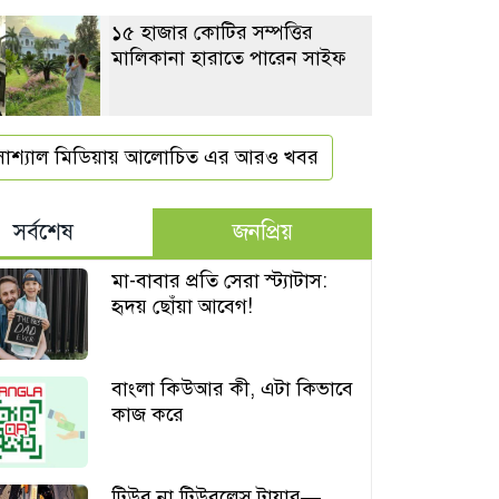
১৫ হাজার কোটির সম্পত্তির
মালিকানা হারাতে পারেন সাইফ
োশ্যাল মিডিয়ায় আলোচিত এর আরও খবর
সর্বশেষ
জনপ্রিয়
মা-বাবার প্রতি সেরা স্ট্যাটাস:
হৃদয় ছোঁয়া আবেগ!
বাংলা কিউআর কী, এটা কিভাবে
কাজ করে
টিউব না টিউবলেস টায়ার—