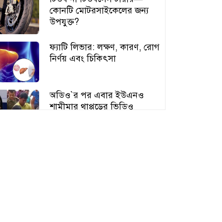
কোনটি মোটরসাইকেলের জন্য
উপযুক্ত?
ফ্যাটি লিভার: লক্ষণ, কারণ, রোগ
নির্ণয় এবং চিকিৎসা
অডিও‍‍`র পর এবার ইউএনও
শামীমার থাপ্পড়ের ভিডিও
ভাইরাল
আঙুর চাষের স্বপ্ন শুরু ৩০ টাকায়,
এখন আয় লাখ টাকা
অতিরিক্ত বড় স্তন নিয়ে বিপাকে
নারীরা, বাড়ছে স্বাস্থ্যঝুঁকি