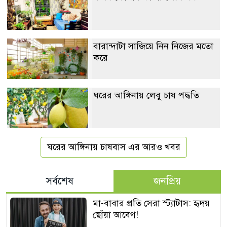
বারান্দাটা সাজিয়ে নিন নিজের মতো
করে
ঘরের আঙ্গিনায় লেবু চাষ পদ্ধতি
ঘরের আঙ্গিনায় চাষবাস এর আরও খবর
সর্বশেষ
জনপ্রিয়
মা-বাবার প্রতি সেরা স্ট্যাটাস: হৃদয়
ছোঁয়া আবেগ!