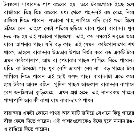
টবগুলো সাধারণত লাল রঙয়ের হয়। তবে টবগুলোকে ইচ্ছে হলে
বার্জারের ভিন্ন ভিন্ন রঙয়ের মধ্য থেকে পছন্দসই রঙ বেছে নিয়ে
রাঙিয়ে দিতে পারেন। লতানো গাছ লাগিয়ে যদি সেই লতা গ্রিলে
উঠিয়ে দেন, তাহলে সেটা লতিয়ে ছড়িয়ে যাবে পুরো বারান্দা। খুব
দ্রুত বড় হয় এই লতানো গাছগুলো। তাই, কম সময়েই সবুজে ভরে
যাবে আপনার গাছ। যদি বড় কাছ, এই যেমন- কাঠগোলাপের শখ
থাকে, তাহলে বারান্দার উচ্চতার উপরে নির্ভর করে বড় একটি টবে
এমন কাঠগোলাপ, আম বা পেয়ারার গাছও লাগিয়ে নিতে পারেন।
মরিচ বা টমেটো গাছ খুব বেশি জায়গা নেয় না। বড় গাছের টবে
লাগিয়ে নিতে পারেন এই ছোট্ট ফলদ গাছ। বারান্দাটা এতে করে
হয়ে উঠবে আরও রঙিন। পুদিনা গাছও আজকাল বারান্দার বাগানে
বেশ জনপ্রিয়তা কুড়িয়েছে। এখন প্রশ্ন হচ্ছে, এই নানারকম গাছের
পাশাপাশি আর কী রাখা যায় বারান্দায়? পাথর
বারান্দার একটা কোনে পাথর আর মাটি জমিয়ে সেখানে কিছু গাছের
বীজ ফেলে দিতে পারেন। এই পাথরগুলোকেও ইচ্ছে হলে নানান রঙ-
এ রাঙিয়ে দিতে পারেন।