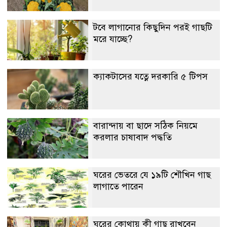
টবে লাগানোর কিছুদিন পরই গাছটি
মরে যাচ্ছে?
ক্যাকটাসের যত্নে দরকারি ৫ টিপস
বারান্দায় বা ছাদে সঠিক নিয়মে
করলার চাষাবাদ পদ্ধতি
ঘরের ভেতরে যে ১৯টি শৌখিন গাছ
লাগাতে পারেন
ঘরের কোথায় কী গাছ রাখবেন