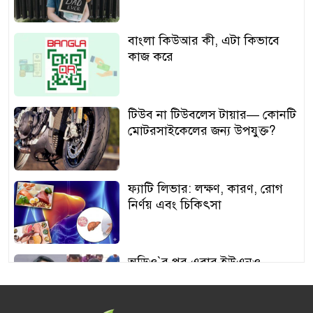
বাংলা কিউআর কী, এটা কিভাবে
কাজ করে
টিউব না টিউবলেস টায়ার— কোনটি
মোটরসাইকেলের জন্য উপযুক্ত?
ফ্যাটি লিভার: লক্ষণ, কারণ, রোগ
নির্ণয় এবং চিকিৎসা
অডিও‍‍`র পর এবার ইউএনও
শামীমার থাপ্পড়ের ভিডিও ভাইরাল