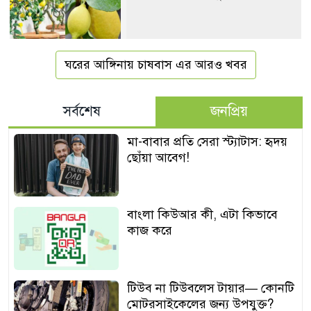
ঘরের আঙ্গিনায় চাষবাস এর আরও খবর
সর্বশেষ
জনপ্রিয়
মা-বাবার প্রতি সেরা স্ট্যাটাস: হৃদয়
ছোঁয়া আবেগ!
বাংলা কিউআর কী, এটা কিভাবে
কাজ করে
টিউব না টিউবলেস টায়ার— কোনটি
মোটরসাইকেলের জন্য উপযুক্ত?