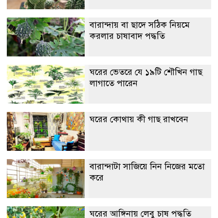
বারান্দায় বা ছাদে সঠিক নিয়মে
করলার চাষাবাদ পদ্ধতি
ঘরের ভেতরে যে ১৯টি শৌখিন গাছ
লাগাতে পারেন
ঘরের কোথায় কী গাছ রাখবেন
বারান্দাটা সাজিয়ে নিন নিজের মতো
করে
ঘরের আঙ্গিনায় লেবু চাষ পদ্ধতি