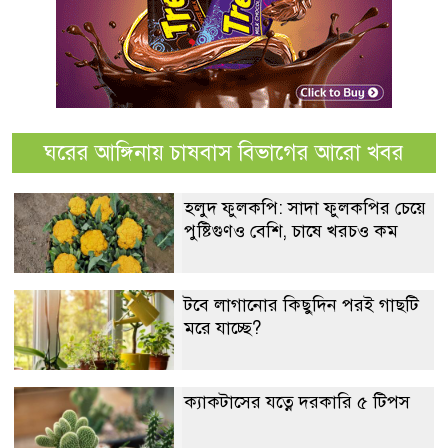
ঘরের আঙ্গিনায় চাষবাস বিভাগের আরো খবর
হলুদ ফুলকপি: সাদা ফুলকপির চেয়ে
পুষ্টিগুণও বেশি, চাষে খরচও কম
টবে লাগানোর কিছুদিন পরই গাছটি
মরে যাচ্ছে?
ক্যাকটাসের যত্নে দরকারি ৫ টিপস