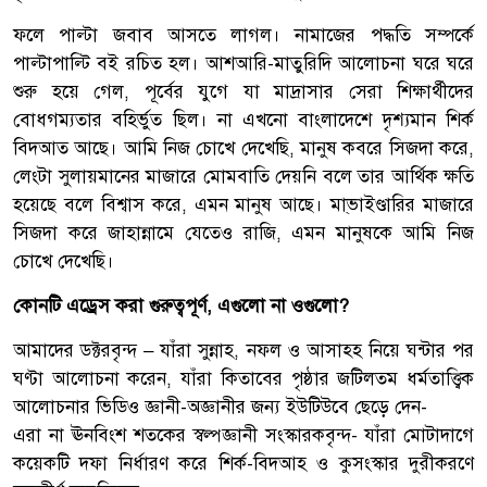
ফলে পাল্টা জবাব আসতে লাগল। নামাজের পদ্ধতি সম্পর্কে
পাল্টাপাল্টি বই রচিত হল। আশআরি-মাতুরিদি আলোচনা ঘরে ঘরে
শুরু হয়ে গেল, পূর্বের যুগে যা মাদ্রাসার সেরা শিক্ষার্থীদের
বোধগম্যতার বহির্ভুত ছিল। না এখনো বাংলাদেশে দৃশ্যমান শির্ক
বিদআত আছে। আমি নিজ চোখে দেখেছি, মানুষ কবরে সিজদা করে,
লেংটা সুলায়মানের মাজারে মোমবাতি দেয়নি বলে তার আর্থিক ক্ষতি
হয়েছে বলে বিশ্বাস করে, এমন মানুষ আছে। মা্ভাইণ্ডারির মাজারে
সিজদা করে জাহান্নামে যেতেও রাজি, এমন মানুষকে আমি নিজ
চোখে দেখেছি।
কোনটি এড্রেস করা গুরুত্বপূর্ণ, এগুলো না ওগুলো?
আমাদের ডক্টরবৃন্দ – যাঁরা সুন্নাহ, নফল ও আসাহ্হ নিয়ে ঘন্টার পর
ঘণ্টা আলোচনা করেন, যাঁরা কিতাবের পৃষ্ঠার জটিলতম ধর্মতাত্ত্বিক
আলোচনার ভিডিও জ্ঞানী-অজ্ঞানীর জন্য ইউটিউবে ছেড়ে দেন-
এরা না ঊনবিংশ শতকের স্বল্পজ্ঞানী সংস্কারকবৃন্দ- যাঁরা মোটাদাগে
কয়েকটি দফা নির্ধারণ করে শির্ক-বিদআহ ও কুসংস্কার দুরীকরণে