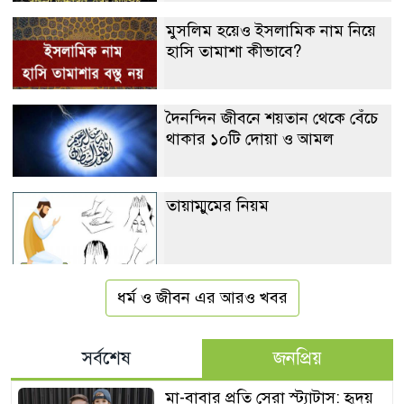
মুসলিম হয়েও ইসলামিক নাম নিয়ে
হাসি তামাশা কীভাবে?
দৈনন্দিন জীবনে শয়তান থেকে বেঁচে
থাকার ১০টি দোয়া ও আমল
তায়াম্মুমের নিয়ম
ধর্ম ও জীবন এর আরও খবর
সর্বশেষ
জনপ্রিয়
মা-বাবার প্রতি সেরা স্ট্যাটাস: হৃদয়