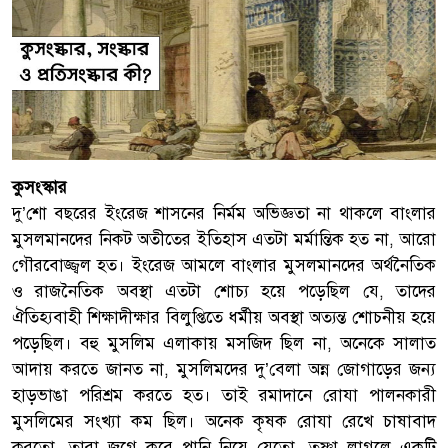
কুসংস্কার
দু’শো বছরের ইংরেজ শাসনের নির্মম অভিজ্ঞতা না থাকলে বাংলার
মুসলমানদের নিকট অতীতের ইতিহাস এতটা মর্মান্তিক হত না, আরো
গৌরবোজ্জ্বল হত। ইংরেজ আমলে বাংলার মুসলমানদের অর্থনৈতিক
ও রাজনৈতিক অবস্থা এতটা শোচ্য হয়ে পড়েছিল যে, তাদের
ঐতিহ্যবাহী শিক্ষাদীক্ষার বিলুপ্তিতে ধর্মীয় অবস্থা অত্যন্ত শোচনীয় হয়ে
পড়েছিল। বহু মুসলিম এলাকায় মসজিদ ছিল না, অনেকে সালাত
আদায় করতে জানত না, মুসলিমদের দু’বেলা অন্ন জোগাড়ের জন্য
হাড়ভাঙা পরিশ্রম করতে হত। তাই রমাদানে রোযা পালনকারী
মুসলিমের সংখ্যা কম ছিল। অনেক কৃষক রোযা রেখে চাষাবাদ
করতো, তারা জগে করে পানি নিয়ে যেতো, তৃষ্ণা লাগলে একটি