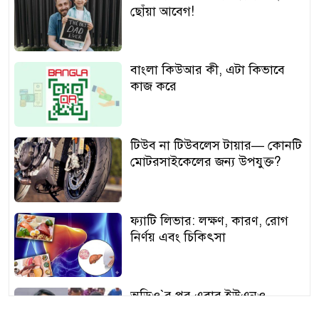
ছোঁয়া আবেগ!
বাংলা কিউআর কী, এটা কিভাবে
কাজ করে
টিউব না টিউবলেস টায়ার— কোনটি
মোটরসাইকেলের জন্য উপযুক্ত?
ফ্যাটি লিভার: লক্ষণ, কারণ, রোগ
নির্ণয় এবং চিকিৎসা
অডিও‍‍`র পর এবার ইউএনও
শামীমার থাপ্পড়ের ভিডিও ভাইরাল