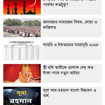
পার্থক্য কতটুকু?
জানাজার নামাজের নিয়ম, দোয়া ও
ফজিলত
সাহরি ও ইফতারের সময়সূচি ২০২৪
স্ত্রী যদি স্বামীকে তালাক দেয় কত
টাকা পাবে নতুন আইনে
সূরা আর-রহমান বাংলা উচ্চারণ ও
অর্থ