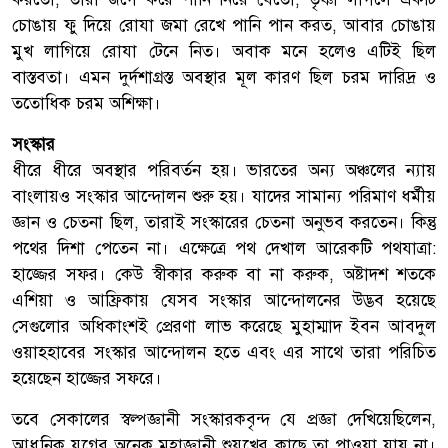
চোঙায় ফু দিয়ে রোযা জমা রেখে পানি পান করত, আবার চোঙায়
মুখ লাগিয়ে রোযা টেনে নিত। অবাক মনে হলেও এটিই ছিল
বাস্তবতা। এমন দুর্দশাগ্রস্ত অবস্থার মূল কারণ ছিল চরম দারিদ্র ও
ততোধিক চরম অশিক্ষা।
সংস্কার
ধীরে ধীরে অবস্থার পরিবর্তন হয়। ভারতের অন্য অঞ্চলের ন্যায়
বাংলায়ও সংস্কার আন্দোলন শুরু হয়। যাদের সামান্য পরিমাণ ধর্মীয়
জ্ঞান ও চেতনা ছিল, তারাই সংস্কারের চেতনা অনুভব করতেন। কিন্তু
পথের দিশা পেতেন না। এক্ষেত্রে পথ দেখাল আরেকটি পথযাত্রা:
হাজ্জের সফর। কেউ স্বীকার করুক বা না করুক, অষ্টাদশ শতকে
এশিয়া ও আফ্রিকায় যেসব সংস্কার আন্দোলনের উদ্ভব হয়েছে
সেগুলোর অধিকাংশই প্রেরণা লাভ করেছে মুহাম্মাদ ইবন আবদুল
ওয়াহহাবের সংস্কার আন্দোলন হতে এবং এর সাথে তারা পরিচিত
হয়েছেন হাজ্জের সফরে।
তবে সেকালের স্বল্পজ্ঞানী সংস্কারকবৃন্দ যে প্রজ্ঞা দেখিয়েছিলেন,
আধুনিক যুগের অনেক মহাজ্ঞানী শুয়ুখের কাছে তা পাওয়া যায় না।