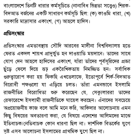
বাংলাদেশে তিনটি ধারার কর্মসূচিতে (নানাবিধ ভিন্নতা সত্ত্বেও) শিরক-
বিদআত বর্জনের একটি সাধারণ কর্মসূচি ছিল: (ক) কাওমি ধারা, (খ)
সরকারি মাদ্রাসার একাংশ, (গ) আহলে হাদিস।
প্রতিসংস্কার
প্রতিসংস্কার এমতাবস্থায় সৌদি আরবের মাদীনা বিশ্ববিদ্যালয় হতে
ফেরত একদল শায়খ প্রাদুর্ভুত হন দাওয়াতি ময়দানে। তাদের সাথে
যোগ দেন আহলে হাদিসের একাংশ, যাঁরা তাঁদের পূর্বসূরিদের প্রজ্ঞা
ছুঁড়ে ফেলে দিয়ে রূঢ় একরৈখিকতায় নিমজ্জিত হন। সর্বাধিক
গুরুত্বারোপ করা হয় ফিকহি এখতেলাফে, ইতোপূর্বে শির্ক-বিদআত
বিরোধী পক্ষগুলো যা এড়িয়ে চলত। তাঁরা এমনভাবে ইসলামি
রাজনীতির বিরোধিতা শুরু করেছেন যে, সেক্যুলাররা তাদের
রেফারেন্সে ইসলামী রাজনীতিকে ঘায়েল করছেন। এঁনাদের সবচেয়ে
অপ্রয়োজনীয় কাজ বলে আমি মনে করি, আকিদার আলোচনায় এমন
কিছু বিষয়ের অবতারণা করা, যে বিষয়ে এদেশের আলিমদের মাঝে
ইতিবাচক/নেতিবাচক কোন ধারণা ছিল না। দার্শনিক বিতর্কের যুগে
সৃষ্ট এসব আলোচনা ইসলামের প্রাথমিক যুগে ছিল না।