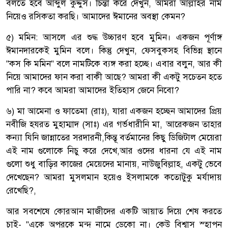
বলতে হবে আব্দুল কুদ্দুস। চিন্তা করে দেখুন, আমরা আল্লাহর নাম
নিয়েও রসিকতা করছি। আমাদের ঈমানের অবস্থা কেমন?
৫) মমিন: আসলে এর শুদ্ধ উচ্চারণ হবে মুমিন। একজন পূর্ণাঙ্গ
ঈমানদারকেই মুমিন বলে। কিন্তু দেখুন, ফেসবুকসহ বিভিন্ন স্থানে
"কস কি মমিন" বলে নামটিকে ব্যঙ্গ করা হচ্ছে। এবার বলুন, আর কী
নিয়ে আমাদের ফান করা বাকী আছে? আমরা কী একটু সচেতন হতে
পারি না? কবে আমরা আমাদের ইতিহাস জেনে নিবো?
৬) মা আমেনা ও ফাতেমা (রাঃ), যারা একজন হচ্ছেন আমাদের প্রিয়
নবীজি হযরত মুহাম্মাদ (সাঃ) এর গর্ভধারীনি মা, আরেকজন তাহার
কন্যা যিনি জান্নাতের সরদারনী,কিন্তূ বর্তমানের কিছু ডিজিটাল মেয়েরা
এই নাম গুলোকে নিচু করে দেখে,আর ওদের ধারনা যে এই নাম
গুলো শুধু বাড়ির কাজের মেয়েদের মানায়, নাউজুবিল্লাহ, একটু ভেবে
দেখেছেন? আমরা মুসলমান হয়েও ইসলামকে কতোটুকু মর্যাদায়
রেখেছি?,
আর সবশেষে কোরআন মাজীদের একটি আয়াত দিয়ে শেষ করতে
চাই- "একে অপরকে মন্দ নামে ডেকো না। কেউ বিশ্বাস স্হাপন