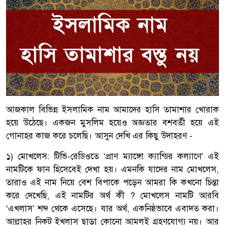
আজকাল বিভিন্ন ইসলামিক নাম আমাদের হাসি তামাশার খোরাক
হয়ে উঠেছে। একজন মুসলিম হয়েও অজ্ঞতার বশবর্তী হয়ে এই
গোনাহর কাজ করে চলেছি। আসুন দেখি এর কিছু উদাহরণ -
১) মোখলেস: টিভি-রেডিওতে ‘প্রাণ ম্যাঙ্গো ক্যান্ডির কল্যাণে’ এই
নামটিকে ফান হিসেবেই দেখা হয়। এমনকি যাদের নাম মোখলেস,
তারাও এই নাম নিয়ে বেশ বিপাকে পড়েন আমরা কি কখনো চিন্তা
করে দেখেছি, এই নামটির অর্থ কী ? মোখলেস নামটি আরবি
‘এখলাস’ শব্দ থেকে এসেছে। যার অর্থ, একনিষ্ঠভাবে এবাদত করা।
আল্লাহর নিকট ইখলাস ছাড়া কোনো আমলই গ্রহণযোগ্য নয়। আর