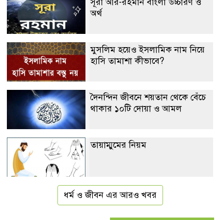
সূরা আর-রহমান বাংলা উচ্চারণ ও
অর্থ
মুসলিম হয়েও ইসলামিক নাম নিয়ে
হাসি তামাশা কীভাবে?
দৈনন্দিন জীবনে শয়তান থেকে বেঁচে
থাকার ১০টি দোয়া ও আমল
তায়াম্মুমের নিয়ম
ধর্ম ও জীবন এর আরও খবর