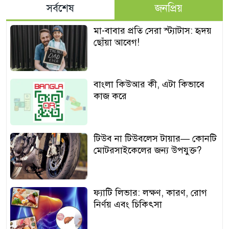
সর্বশেষ
জনপ্রিয়
মা-বাবার প্রতি সেরা স্ট্যাটাস: হৃদয়
ছোঁয়া আবেগ!
বাংলা কিউআর কী, এটা কিভাবে
কাজ করে
টিউব না টিউবলেস টায়ার— কোনটি
মোটরসাইকেলের জন্য উপযুক্ত?
ফ্যাটি লিভার: লক্ষণ, কারণ, রোগ
নির্ণয় এবং চিকিৎসা