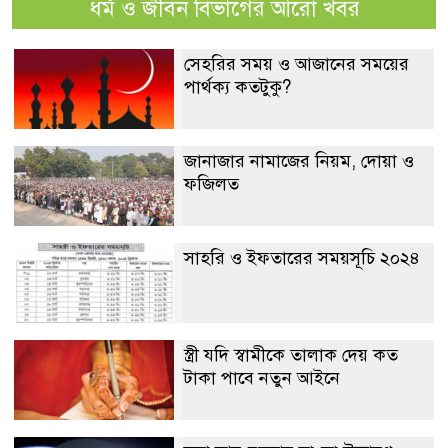
ধর্ম ও জীবন বিভাগের আরো খবর
সেহরির সময় ও আজানের সময়ের
পার্থক্য কতটুকু?
জানাজার নামাজের নিয়ম, দোয়া ও
ফজিলত
সাহরি ও ইফতারের সময়সূচি ২০২৪
স্ত্রী যদি স্বামীকে তালাক দেয় কত
টাকা পাবে নতুন আইনে