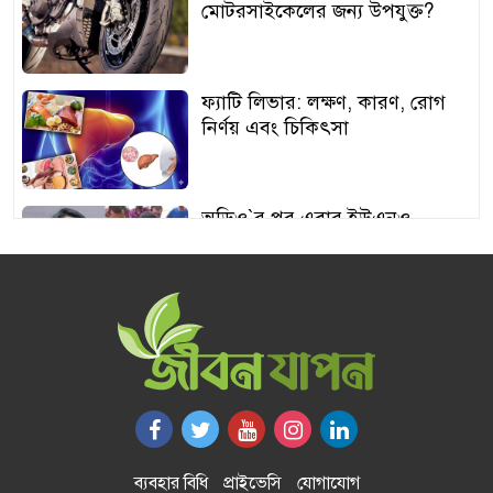
মোটরসাইকেলের জন্য উপযুক্ত?
ফ্যাটি লিভার: লক্ষণ, কারণ, রোগ
নির্ণয় এবং চিকিৎসা
অডিও‍‍`র পর এবার ইউএনও
শামীমার থাপ্পড়ের ভিডিও ভাইরাল
আঙুর চাষের স্বপ্ন শুরু ৩০ টাকায়,
এখন আয় লাখ টাকা
অতিরিক্ত বড় স্তন নিয়ে বিপাকে
নারীরা, বাড়ছে স্বাস্থ্যঝুঁকি
ব্যবহার বিধি
প্রাইভেসি
যোগাযোগ