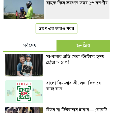
বাইক নিয়ে ভ্রমণের সময় ১৬ করণীয়
ভ্রমণ এর আরও খবর
সর্বশেষ
জনপ্রিয়
মা-বাবার প্রতি সেরা স্ট্যাটাস: হৃদয়
ছোঁয়া আবেগ!
বাংলা কিউআর কী, এটা কিভাবে
কাজ করে
টিউব না টিউবলেস টায়ার— কোনটি