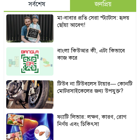
সর্বশেষ
জনপ্রিয়
মা-বাবার প্রতি সেরা স্ট্যাটাস: হৃদয়
ছোঁয়া আবেগ!
বাংলা কিউআর কী, এটা কিভাবে
কাজ করে
টিউব না টিউবলেস টায়ার— কোনটি
মোটরসাইকেলের জন্য উপযুক্ত?
ফ্যাটি লিভার: লক্ষণ, কারণ, রোগ
নির্ণয় এবং চিকিৎসা