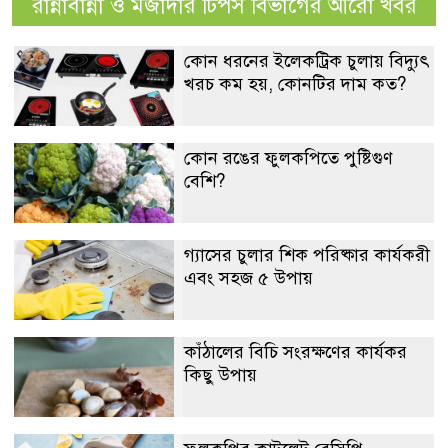
রান্নাবান্না ও মজাদার টিপস বিভাগের আরো খবর
কোন ধরনের ইলেকট্রিক চুলায় বিদ্যুৎ
খরচ কম হয়, কোনটির দাম কত?
কোন রঙের ফুলকপিতে পুষ্টিগুণ
বেশি?
গ্যাসের চুলার শিক পরিষ্কার কার্যকরী
এবং সহজ ৫ উপায়
কাঁঠালের বিচি সংরক্ষণের কার্যকর
কিছু উপায়