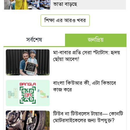
ভাতা বাড়ছে
শিক্ষা এর আরও খবর
সর্বশেষ
জনপ্রিয়
মা-বাবার প্রতি সেরা স্ট্যাটাস: হৃদয়
ছোঁয়া আবেগ!
বাংলা কিউআর কী, এটা কিভাবে
কাজ করে
টিউব না টিউবলেস টায়ার— কোনটি
মোটরসাইকেলের জন্য উপযুক্ত?