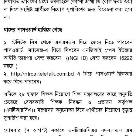
নির্ধারিত তারিখের মধ্যে অনলাইনে কোনো প্রার্থী ভি-রোল ফরম জমা
না দিলে সংশ্লিষ্ট প্রার্থীকে নিয়োগ সুপারিশের জন্য বিবেচনা করা হবে
না।
যাদের পাসওয়ার্ড হারিয়ে গেছে
১. টেলিটক সিম থেকে এসএমএস দিয়ে জেনে নিতে পারবেন
পাসওয়ার্ড। ম্যাসেজ-এ গিয়ে লিখবেন এনজিআই স্পেস ইউজার
আইডি তারপর সেন্ড করবেন। {(NGI ID) সেন্ড করবেন 16222
নম্বরে।}
২.
http://ntrca.teletalk.com.bd
এ গিয়ে পাসওয়ার্ড রিকভার
করে নিতে পারবেন।
এদিকে ২৮ হাজার শিক্ষক নিয়োগে শিক্ষা মন্ত্রণালয়ের কাছে অনুমতি
চেয়েছে বেসরকারি শিক্ষক নিবন্ধন ও প্রত্যয়ন কর্তৃপক্ষ
(এনটিআরসিএ)। মন্ত্রণালয় অনুমোদন দিলে প্রার্থীদের নিয়োগে চূড়ান্ত
সুপারিশ করা হবে।
সোমবার (৭ আগস্ট) সকালে এনটিআরসিএর সদস্য এস এম