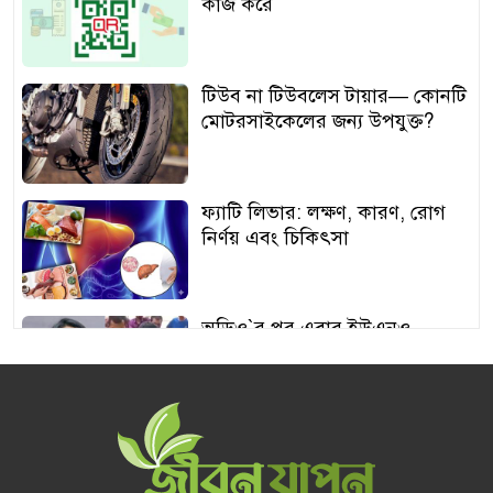
কাজ করে
টিউব না টিউবলেস টায়ার— কোনটি
মোটরসাইকেলের জন্য উপযুক্ত?
ফ্যাটি লিভার: লক্ষণ, কারণ, রোগ
নির্ণয় এবং চিকিৎসা
অডিও‍‍`র পর এবার ইউএনও
শামীমার থাপ্পড়ের ভিডিও ভাইরাল
আঙুর চাষের স্বপ্ন শুরু ৩০ টাকায়,
এখন আয় লাখ টাকা