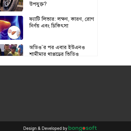
উপযুক্ত?
ফ্যাটি লিভার: লক্ষণ, কারণ, রোগ
নির্ণয় এবং চিকিৎসা
অডিও‍‍`র পর এবার ইউএনও
শামীমার থাপ্পড়ের ভিডিও
ভাইরাল
আঙুর চাষের স্বপ্ন শুরু ৩০ টাকায়,
এখন আয় লাখ টাকা
অতিরিক্ত বড় স্তন নিয়ে বিপাকে
নারীরা, বাড়ছে স্বাস্থ্যঝুঁকি
Design & Developed by