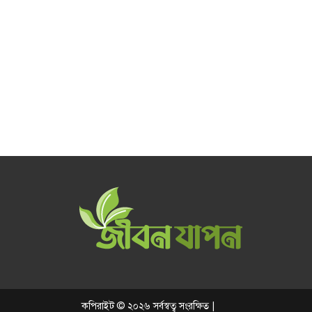
কপিরাইট © ২০২৬ সর্বস্বত্ব সংরক্ষিত |