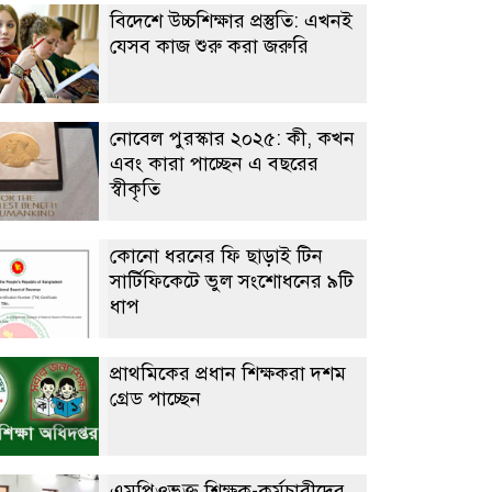
বিদেশে উচ্চশিক্ষার প্রস্তুতি: এখনই
যেসব কাজ শুরু করা জরুরি
নোবেল পুরস্কার ২০২৫: কী, কখন
এবং কারা পাচ্ছেন এ বছরের
স্বীকৃতি
কোনো ধরনের ফি ছাড়াই টিন
সার্টিফিকেটে ভুল সংশোধনের ৯টি
ধাপ
প্রাথমিকের প্রধান শিক্ষকরা দশম
গ্রেড পাচ্ছেন
এমপিওভুক্ত শিক্ষক-কর্মচারীদের