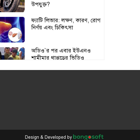
উপযুক্ত?
ফ্যাটি লিভার: লক্ষণ, কারণ, রোগ
নির্ণয় এবং চিকিৎসা
অডিও‍‍`র পর এবার ইউএনও
শামীমার থাপ্পড়ের ভিডিও
ভাইরাল
আঙুর চাষের স্বপ্ন শুরু ৩০ টাকায়,
এখন আয় লাখ টাকা
অতিরিক্ত বড় স্তন নিয়ে বিপাকে
নারীরা, বাড়ছে স্বাস্থ্যঝুঁকি
Design & Developed by