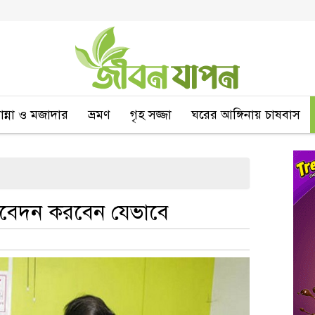
বান্না ও মজাদার
ভ্রমণ
গৃহ সজ্জা
ঘরের আঙ্গিনায় চাষবাস
আবেদন করবেন যেভাবে