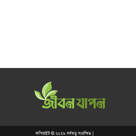
কপিরাইট © ২০২৬ সর্বস্বত্ব সংরক্ষিত |