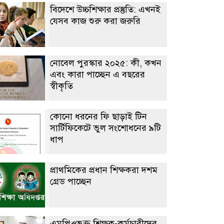
বিদেশে উচ্চশিক্ষার প্রস্তুতি: এখনই
যেসব কাজ শুরু করা জরুরি
নোবেল পুরস্কার ২০২৫: কী, কখন
এবং কারা পাচ্ছেন এ বছরের
স্বীকৃতি
কোনো ধরনের ফি ছাড়াই টিন
সার্টিফিকেটে ভুল সংশোধনের ৯টি
ধাপ
প্রাথমিকের প্রধান শিক্ষকরা দশম
গ্রেড পাচ্ছেন
এমপিওভুক্ত শিক্ষক-কর্মচারীদের