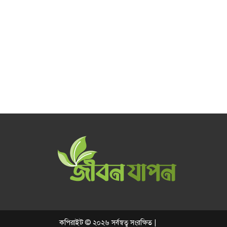
কপিরাইট © ২০২৬ সর্বস্বত্ব সংরক্ষিত |