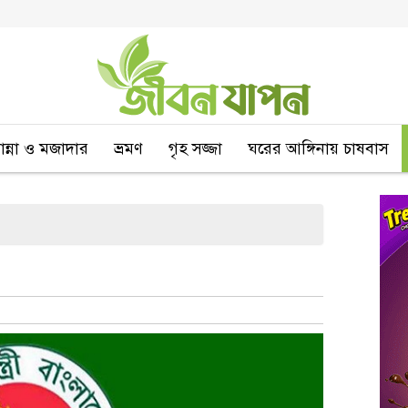
বান্না ও মজাদার
ভ্রমণ
গৃহ সজ্জা
ঘরের আঙ্গিনায় চাষবাস