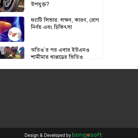
উপযুক্ত?
ফ্যাটি লিভার: লক্ষণ, কারণ, রোগ
নির্ণয় এবং চিকিৎসা
অডিও‍‍`র পর এবার ইউএনও
শামীমার থাপ্পড়ের ভিডিও
ভাইরাল
আঙুর চাষের স্বপ্ন শুরু ৩০ টাকায়,
এখন আয় লাখ টাকা
অতিরিক্ত বড় স্তন নিয়ে বিপাকে
নারীরা, বাড়ছে স্বাস্থ্যঝুঁকি
Design & Developed by