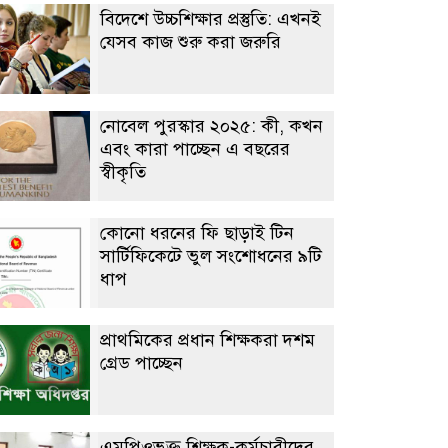
বিদেশে উচ্চশিক্ষার প্রস্তুতি: এখনই
যেসব কাজ শুরু করা জরুরি
নোবেল পুরস্কার ২০২৫: কী, কখন
এবং কারা পাচ্ছেন এ বছরের
স্বীকৃতি
কোনো ধরনের ফি ছাড়াই টিন
সার্টিফিকেটে ভুল সংশোধনের ৯টি
ধাপ
প্রাথমিকের প্রধান শিক্ষকরা দশম
গ্রেড পাচ্ছেন
এমপিওভুক্ত শিক্ষক-কর্মচারীদের