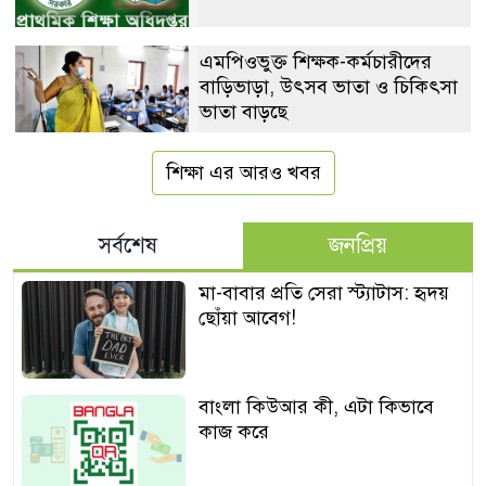
এমপিওভুক্ত শিক্ষক-কর্মচারীদের
বাড়িভাড়া, উৎসব ভাতা ও চিকিৎসা
ভাতা বাড়ছে
শিক্ষা এর আরও খবর
সর্বশেষ
জনপ্রিয়
মা-বাবার প্রতি সেরা স্ট্যাটাস: হৃদয়
ছোঁয়া আবেগ!
বাংলা কিউআর কী, এটা কিভাবে
কাজ করে