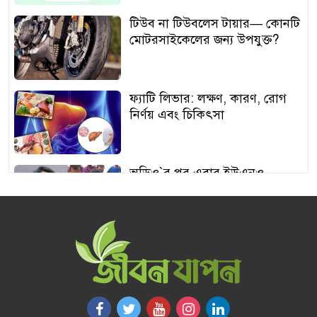
টিউব না টিউবলেস টায়ার— কোনটি
মোটরসাইকেলের জন্য উপযুক্ত?
ফ্যাটি লিভার: লক্ষণ, কারণ, রোগ
নির্ণয় এবং চিকিৎসা
অডিও‍‍`র পর এবার ইউএনও
শামীমার থাপ্পড়ের ভিডিও ভাইরাল
আঙুর চাষের স্বপ্ন শুরু ৩০ টাকায়,
এখন আয় লাখ টাকা