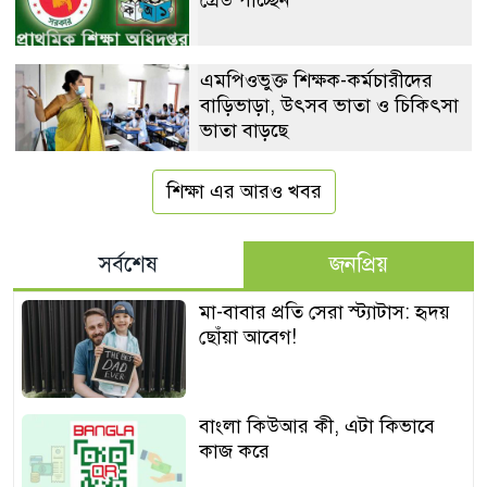
এমপিওভুক্ত শিক্ষক-কর্মচারীদের
বাড়িভাড়া, উৎসব ভাতা ও চিকিৎসা
ভাতা বাড়ছে
শিক্ষা এর আরও খবর
সর্বশেষ
জনপ্রিয়
মা-বাবার প্রতি সেরা স্ট্যাটাস: হৃদয়
ছোঁয়া আবেগ!
বাংলা কিউআর কী, এটা কিভাবে
কাজ করে