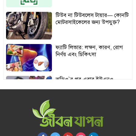
টিউব না টিউবলেস টায়ার— কোনটি
মোটরসাইকেলের জন্য উপযুক্ত?
ফ্যাটি লিভার: লক্ষণ, কারণ, রোগ
নির্ণয় এবং চিকিৎসা
অডিও‍‍`র পর এবার ইউএনও
শামীমার থাপ্পড়ের ভিডিও ভাইরাল
আঙুর চাষের স্বপ্ন শুরু ৩০ টাকায়,
এখন আয় লাখ টাকা