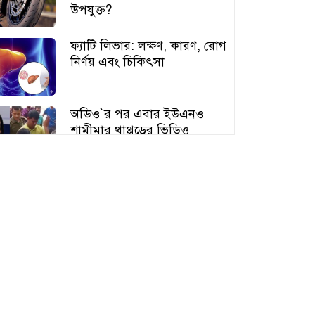
উপযুক্ত?
ফ্যাটি লিভার: লক্ষণ, কারণ, রোগ
নির্ণয় এবং চিকিৎসা
অডিও‍‍`র পর এবার ইউএনও
শামীমার থাপ্পড়ের ভিডিও
ভাইরাল
আঙুর চাষের স্বপ্ন শুরু ৩০ টাকায়,
এখন আয় লাখ টাকা
অতিরিক্ত বড় স্তন নিয়ে বিপাকে
নারীরা, বাড়ছে স্বাস্থ্যঝুঁকি