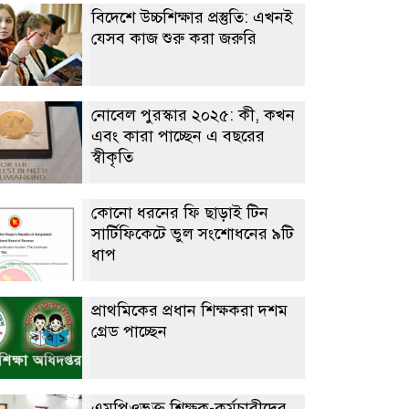
বিদেশে উচ্চশিক্ষার প্রস্তুতি: এখনই
যেসব কাজ শুরু করা জরুরি
নোবেল পুরস্কার ২০২৫: কী, কখন
এবং কারা পাচ্ছেন এ বছরের
স্বীকৃতি
কোনো ধরনের ফি ছাড়াই টিন
সার্টিফিকেটে ভুল সংশোধনের ৯টি
ধাপ
প্রাথমিকের প্রধান শিক্ষকরা দশম
গ্রেড পাচ্ছেন
এমপিওভুক্ত শিক্ষক-কর্মচারীদের