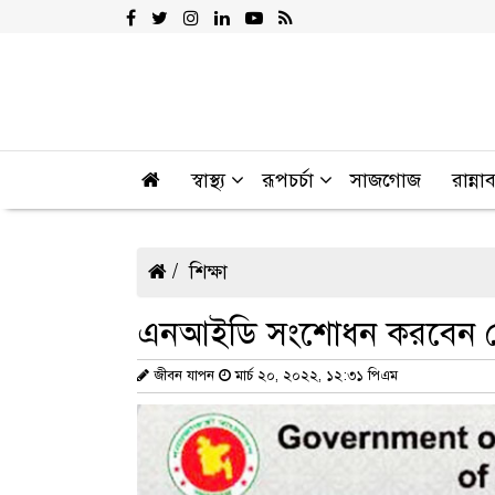
স্বাস্থ্য
রূপচর্চা
সাজগোজ
রান্না
শিক্ষা
এনআইডি সংশোধন করবেন য
জীবন যাপন
মার্চ ২০, ২০২২, ১২:৩১ পিএম