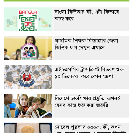
বাংলা কিউআর কী, এটা কিভাবে
কাজ করে
প্রাথমিক শিক্ষক নিয়োগের জেলা
ভিত্তিক ফল দেখুন এখানে
এইচএসসির ট্রান্সক্রিপ্ট বিতরণ শুরু
১০ ডিসেম্বর, কবে কোন জেলা
বিদেশে উচ্চশিক্ষার প্রস্তুতি: এখনই
যেসব কাজ শুরু করা জরুরি
নোবেল পুরস্কার ২০২৫: কী, কখন