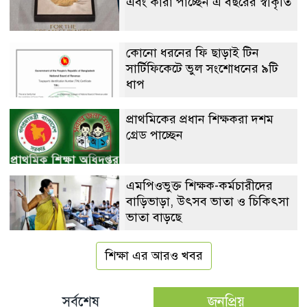
এবং কারা পাচ্ছেন এ বছরের স্বীকৃতি
কোনো ধরনের ফি ছাড়াই টিন
সার্টিফিকেটে ভুল সংশোধনের ৯টি
ধাপ
প্রাথমিকের প্রধান শিক্ষকরা দশম
গ্রেড পাচ্ছেন
এমপিওভুক্ত শিক্ষক-কর্মচারীদের
বাড়িভাড়া, উৎসব ভাতা ও চিকিৎসা
ভাতা বাড়ছে
শিক্ষা এর আরও খবর
সর্বশেষ
জনপ্রিয়