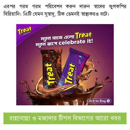
এরপর গরম গরম পরিবেশন করুন দারুন স্বাদের ফুলকপির
বিরিয়ানি। এিটি যেমন সুস্বাদু, ঠিক তেমনই স্বাস্থ্যকরও বটে।
রান্নাবান্না ও মজাদার টিপস বিভাগের আরো খবর