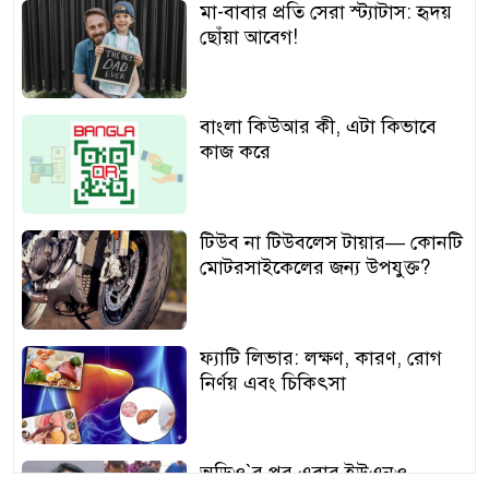
মা-বাবার প্রতি সেরা স্ট্যাটাস: হৃদয়
ছোঁয়া আবেগ!
বাংলা কিউআর কী, এটা কিভাবে
কাজ করে
টিউব না টিউবলেস টায়ার— কোনটি
মোটরসাইকেলের জন্য উপযুক্ত?
ফ্যাটি লিভার: লক্ষণ, কারণ, রোগ
নির্ণয় এবং চিকিৎসা
অডিও‍‍`র পর এবার ইউএনও