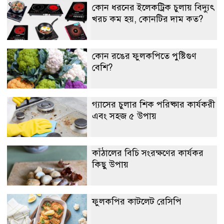
কোন ধরনের ইলেকট্রিক চুলায় বিদ্যুৎ
খরচ কম হয়, কোনটির দাম কত?
কোন রঙের ফুলকপিতে পুষ্টিগুণ
বেশি?
গ্যাসের চুলার শিক পরিষ্কার কার্যকরী
এবং সহজ ৫ উপায়
কাঁঠালের বিচি সংরক্ষণের কার্যকর
কিছু উপায়
ফুলকপির কাটলেট রেসিপি