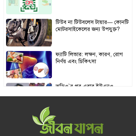
টিউব না টিউবলেস টায়ার— কোনটি
মোটরসাইকেলের জন্য উপযুক্ত?
ফ্যাটি লিভার: লক্ষণ, কারণ, রোগ
নির্ণয় এবং চিকিৎসা
অডিও‍‍`র পর এবার ইউএনও
শামীমার থাপ্পড়ের ভিডিও ভাইরাল
আঙুর চাষের স্বপ্ন শুরু ৩০ টাকায়,
এখন আয় লাখ টাকা