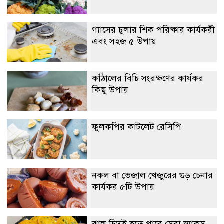
গ্যাসের চুলার শিক পরিষ্কার কার্যকরী
এবং সহজ ৫ উপায়
কাঁঠালের বিচি সংরক্ষণের কার্যকর
কিছু উপায়
ফুলকপির কাটলেট রেসিপি
নকল বা ভেজাল খেজুরের গুড় চেনার
কার্যকর ৫টি উপায়
ঝাল চিতই হতে পারে সেরা স্ন্যাকস,