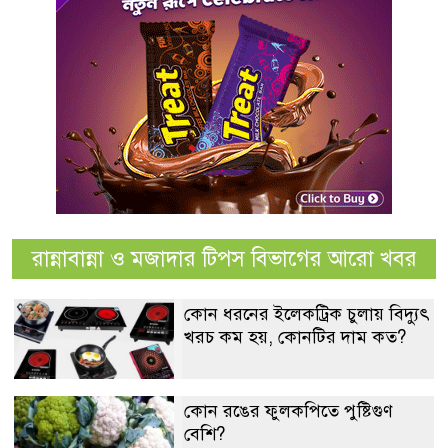
রান্নাবান্না ও মজাদার টিপস বিভাগের আরো খবর
কোন ধরনের ইলেকট্রিক চুলায় বিদ্যুৎ
খরচ কম হয়, কোনটির দাম কত?
কোন রঙের ফুলকপিতে পুষ্টিগুণ
বেশি?