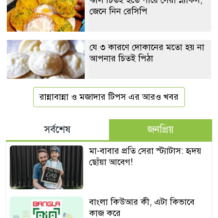
জেনে নিন রেসিপি
যে ৩ কারণে দোকানের মতো হয় না
আপনার চিতই পিঠা
রান্নাবান্না ও মজাদার টিপস এর আরও খবর
সর্বশেষ
জনপ্রিয়
মা-বাবার প্রতি সেরা স্ট্যাটাস: হৃদয়
ছোঁয়া আবেগ!
বাংলা কিউআর কী, এটা কিভাবে
কাজ করে