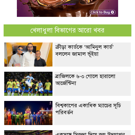
খেলাধুলা বিভাগের আরো খবর
ক্রীড়া কার্ডকে ‘আমিনুল কার্ড’
বললেন জামাল ভূঁইয়া
ব্রাজিলকে ৬-০ গোলে হারালো
আর্জেন্টিনা
বিশ্বকাপের একাধিক ম্যাচের সূচি
পরিবর্তন
একসঙ্গে সিজদা দিয়ে জয় উদযাপন