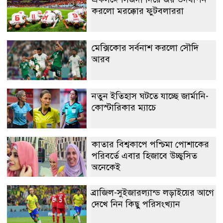
করলো মরক্কোর ফুটবলাররা
মেক্সিকোর সর্বনাশ করলো সৌদি
আরব
নতুন ইতিহাস ঘটতে যাচ্ছে জার্মানি-
কোস্টারিকার ম্যাচে
কাতার বিশ্বকাপে পশ্চিমা পোশাকের
পরিবর্তে এবার হিজাবে উচ্ছ্বসিত
অনেকেই
ব্রাজিল-সুইজারল্যান্ড লড়াইয়ের আগে
দেখে নিন কিছু পরিসংখ্যান