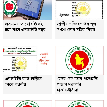
এসএমএসে মোবাইলেই
জাতীয় পরিচয়পত্রের ভূল
চলে যাবে এনআইডি নম্বর
সংশোধনের সঠিক নিয়ম
এনআইডি কার্ড হাড়িয়ে
যেসব যোগ্যতায় পদোন্নতি
গেলে করনীয়
পাবেন সরকারি
চাকরিজীবীরা