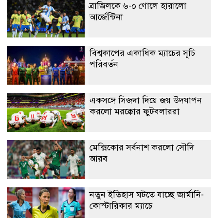
ব্রাজিলকে ৬-০ গোলে হারালো
আর্জেন্টিনা
বিশ্বকাপের একাধিক ম্যাচের সূচি
পরিবর্তন
একসঙ্গে সিজদা দিয়ে জয় উদযাপন
করলো মরক্কোর ফুটবলাররা
মেক্সিকোর সর্বনাশ করলো সৌদি
আরব
নতুন ইতিহাস ঘটতে যাচ্ছে জার্মানি-
কোস্টারিকার ম্যাচে