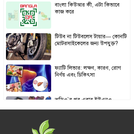
বাংলা কিউআর কী, এটা কিভাবে
কাজ করে
টিউব না টিউবলেস টায়ার— কোনটি
মোটরসাইকেলের জন্য উপযুক্ত?
ফ্যাটি লিভার: লক্ষণ, কারণ, রোগ
নির্ণয় এবং চিকিৎসা
অডিও‍‍`র পর এবার ইউএনও
শামীমার থাপ্পড়ের ভিডিও ভাইরাল
আঙুর চাষের স্বপ্ন শুরু ৩০ টাকায়,