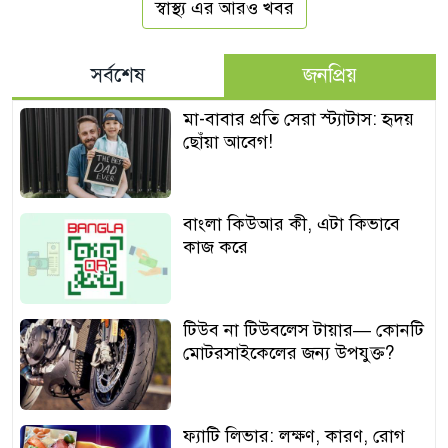
স্বাস্থ্য এর আরও খবর
সর্বশেষ
জনপ্রিয়
মা-বাবার প্রতি সেরা স্ট্যাটাস: হৃদয়
ছোঁয়া আবেগ!
বাংলা কিউআর কী, এটা কিভাবে
কাজ করে
টিউব না টিউবলেস টায়ার— কোনটি
মোটরসাইকেলের জন্য উপযুক্ত?
ফ্যাটি লিভার: লক্ষণ, কারণ, রোগ