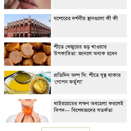
যশোরের দর্শনীয় স্থানগুলো কী কী
শীতে খেজুরের গুড় খাওয়ার
উপকারিতা: জানলে অবাক হবেন
প্রতিদিন অল্প ঘি: শীতে সুস্থ থাকার
‘গোপন ফর্মুলা’
থাইরয়েডের লক্ষণ অবহেলা করলেই
বিপদ— বিশেষজ্ঞদের সতর্কতা