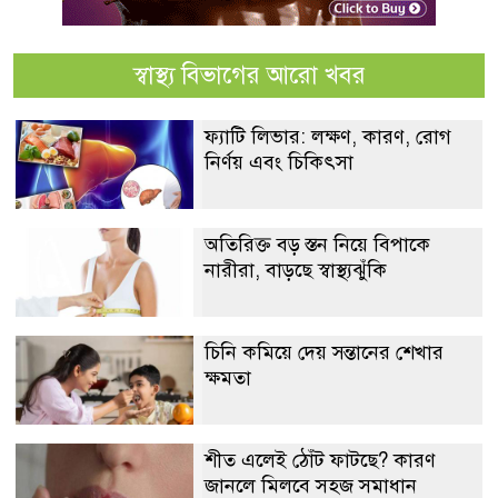
স্বাস্থ্য বিভাগের আরো খবর
ফ্যাটি লিভার: লক্ষণ, কারণ, রোগ
নির্ণয় এবং চিকিৎসা
অতিরিক্ত বড় স্তন নিয়ে বিপাকে
নারীরা, বাড়ছে স্বাস্থ্যঝুঁকি
চিনি কমিয়ে দেয় সন্তানের শেখার
ক্ষমতা
শীত এলেই ঠোঁট ফাটছে? কারণ
জানলে মিলবে সহজ সমাধান